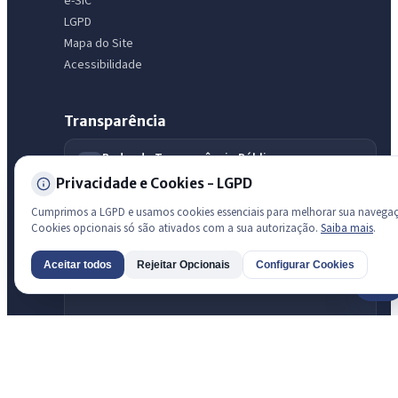
e-SIC
LGPD
Mapa do Site
Acessibilidade
Transparência
Radar da Transparência Pública
Sistema oficial ATRICON/PNTP
Privacidade e Cookies - LGPD
Diagnóstico Atricon
Cumprimos a LGPD e usamos cookies essenciais para melhorar sua navega
Índice de transparência
Cookies opcionais só são ativados com a sua autorização.
Saiba mais
.
Aceitar todos
Rejeitar Opcionais
Configurar Cookies
AI
Prefeitura de São Luis do Curu · São Luís do Curu