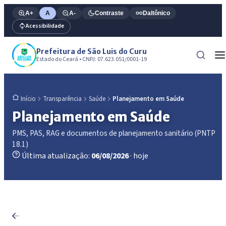
A+
A
A-
Contraste
Daltônico
Acessibilidade
Prefeitura de São Luis do Curu
Estado do Ceará • CNPJ: 07.623.051/0001-19
Transparência
Saúde
Planejamento em Saúde
Início
Planejamento em Saúde
PMS, PAS, RAG e documentos de planejamento sanitário (PNTP
18.1)
Última atualização:
06/08/2026
· hoje