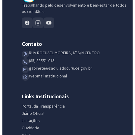
Trabalhando pelo desenvolvimento e bem-estar de todos
os cidadãos.
Contato
RUA ROCHAEL MOREIRA, Nº S/N CENTRO
(85) 33551-015
IntGest AI
gabinete@saoluisdocuru.ce.gov.br
AI
Assistente do Portal
Webmail Institucional
Olá. Pergunte sobre serviços, notícias, legislação, Diário Oficial,
Links Institucionais
licitações, estrutura ou transparência do município.
Portal da Transparência
Licitações abertas
Carta de serviços
Diário Oficial
Diário Oficial
Licitações
Ouvidoria