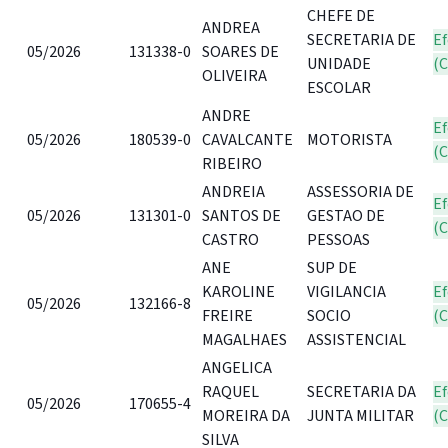
CHEFE DE
ANDREA
SECRETARIA DE
Ef
05/2026
131338-0
SOARES DE
UNIDADE
(
OLIVEIRA
ESCOLAR
ANDRE
Ef
05/2026
180539-0
CAVALCANTE
MOTORISTA
(
RIBEIRO
ANDREIA
ASSESSORIA DE
Ef
05/2026
131301-0
SANTOS DE
GESTAO DE
(
CASTRO
PESSOAS
ANE
SUP DE
KAROLINE
VIGILANCIA
Ef
05/2026
132166-8
FREIRE
SOCIO
(
MAGALHAES
ASSISTENCIAL
ANGELICA
RAQUEL
SECRETARIA DA
Ef
05/2026
170655-4
MOREIRA DA
JUNTA MILITAR
(
SILVA