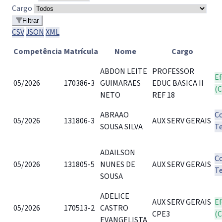
Cargo
Filtrar
CSV
JSON
XML
Competência
Matrícula
Nome
Cargo
ABDON LEITE
PROFESSOR
Ef
05/2026
170386-3
GUIMARAES
EDUC BASICA II
(
NETO
REF 18
ABRAAO
C
05/2026
131806-3
AUX SERV GERAIS
SOUSA SILVA
T
ADAILSON
C
05/2026
131805-5
NUNES DE
AUX SERV GERAIS
T
SOUSA
ADELICE
AUX SERV GERAIS
Ef
05/2026
170513-2
CASTRO
CPE3
(
EVANGELISTA