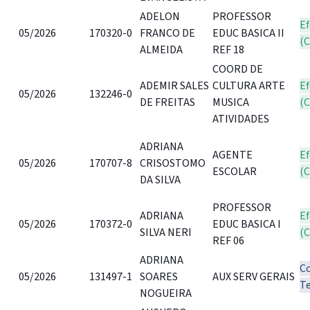
ADELON
PROFESSOR
Ef
05/2026
170320-0
FRANCO DE
EDUC BASICA II
(
ALMEIDA
REF 18
COORD DE
ADEMIR SALES
CULTURA ARTE
Ef
05/2026
132246-0
DE FREITAS
MUSICA
(
ATIVIDADES
ADRIANA
AGENTE
Ef
05/2026
170707-8
CRISOSTOMO
ESCOLAR
(
DA SILVA
PROFESSOR
ADRIANA
Ef
05/2026
170372-0
EDUC BASICA I
SILVA NERI
(
REF 06
ADRIANA
C
05/2026
131497-1
SOARES
AUX SERV GERAIS
T
NOGUEIRA