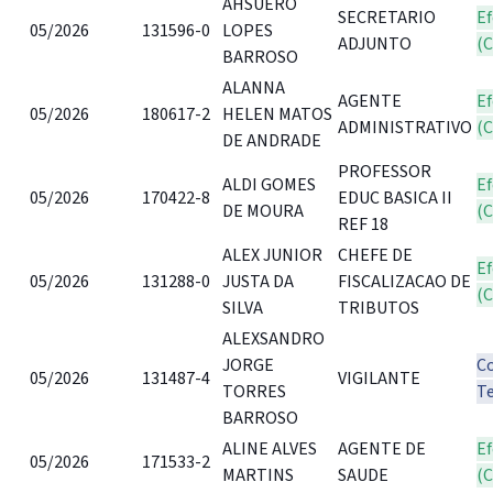
AHSUERO
SECRETARIO
Ef
05/2026
131596-0
LOPES
ADJUNTO
(
BARROSO
ALANNA
AGENTE
Ef
05/2026
180617-2
HELEN MATOS
ADMINISTRATIVO
(
DE ANDRADE
PROFESSOR
ALDI GOMES
Ef
05/2026
170422-8
EDUC BASICA II
DE MOURA
(
REF 18
ALEX JUNIOR
CHEFE DE
Ef
05/2026
131288-0
JUSTA DA
FISCALIZACAO DE
(
SILVA
TRIBUTOS
ALEXSANDRO
JORGE
C
05/2026
131487-4
VIGILANTE
TORRES
T
BARROSO
ALINE ALVES
AGENTE DE
Ef
05/2026
171533-2
MARTINS
SAUDE
(