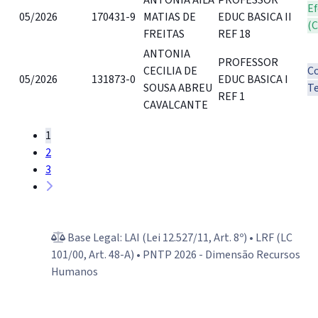
Ef
05/2026
170431-9
MATIAS DE
EDUC BASICA II
(
FREITAS
REF 18
ANTONIA
PROFESSOR
CECILIA DE
C
05/2026
131873-0
EDUC BASICA I
SOUSA ABREU
T
REF 1
CAVALCANTE
1
2
3
Base Legal: LAI (Lei 12.527/11, Art. 8º) • LRF (LC
101/00, Art. 48-A) • PNTP 2026 - Dimensão Recursos
Humanos