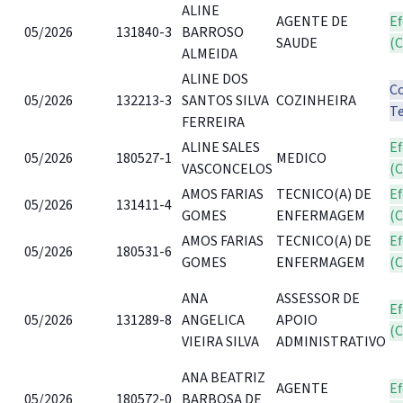
ALINE
AGENTE DE
Ef
05/2026
131840-3
BARROSO
SAUDE
(
ALMEIDA
ALINE DOS
C
05/2026
132213-3
SANTOS SILVA
COZINHEIRA
T
FERREIRA
ALINE SALES
Ef
05/2026
180527-1
MEDICO
VASCONCELOS
(
AMOS FARIAS
TECNICO(A) DE
Ef
05/2026
131411-4
GOMES
ENFERMAGEM
(
AMOS FARIAS
TECNICO(A) DE
Ef
05/2026
180531-6
GOMES
ENFERMAGEM
(
ANA
ASSESSOR DE
Ef
05/2026
131289-8
ANGELICA
APOIO
(
VIEIRA SILVA
ADMINISTRATIVO
ANA BEATRIZ
AGENTE
Ef
05/2026
180572-0
BARBOSA DE