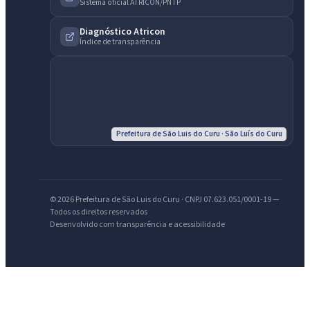
Sistema oficial ATRICON/PNTP
Diagnóstico Atricon
Índice de transparência
Prefeitura de São Luis do Curu · São Luís do Curu
© 2026 Prefeitura de São Luis do Curu · CNPJ 07.623.051/0001-19 —
Todos os direitos reservados
Desenvolvido com transparência e acessibilidade