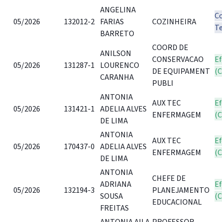
ANGELINA
C
05/2026
132012-2
FARIAS
COZINHEIRA
T
BARRETO
COORD DE
ANILSON
CONSERVACAO
Ef
05/2026
131287-1
LOURENCO
DE EQUIPAMENT
(
CARANHA
PUBLI
ANTONIA
AUX TEC
Ef
05/2026
131421-1
ADELIA ALVES
ENFERMAGEM
(
DE LIMA
ANTONIA
AUX TEC
Ef
05/2026
170437-0
ADELIA ALVES
ENFERMAGEM
(
DE LIMA
ANTONIA
CHEFE DE
ADRIANA
Ef
05/2026
132194-3
PLANEJAMENTO
SOUSA
(
EDUCACIONAL
FREITAS
ANTONIA AILA
PROFESSOR