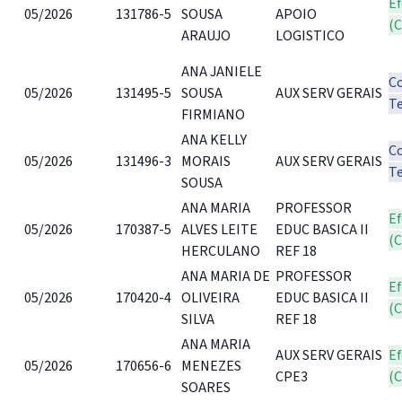
Ef
05/2026
131786-5
SOUSA
APOIO
(
ARAUJO
LOGISTICO
ANA JANIELE
C
05/2026
131495-5
SOUSA
AUX SERV GERAIS
T
FIRMIANO
ANA KELLY
C
05/2026
131496-3
MORAIS
AUX SERV GERAIS
T
SOUSA
ANA MARIA
PROFESSOR
Ef
05/2026
170387-5
ALVES LEITE
EDUC BASICA II
(
HERCULANO
REF 18
ANA MARIA DE
PROFESSOR
Ef
05/2026
170420-4
OLIVEIRA
EDUC BASICA II
(
SILVA
REF 18
ANA MARIA
AUX SERV GERAIS
Ef
05/2026
170656-6
MENEZES
CPE3
(
SOARES