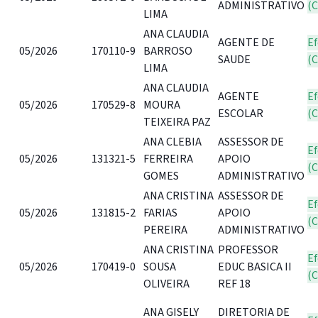
ADMINISTRATIVO
(
LIMA
ANA CLAUDIA
AGENTE DE
Ef
05/2026
170110-9
BARROSO
SAUDE
(
LIMA
ANA CLAUDIA
AGENTE
Ef
05/2026
170529-8
MOURA
ESCOLAR
(
TEIXEIRA PAZ
ANA CLEBIA
ASSESSOR DE
Ef
05/2026
131321-5
FERREIRA
APOIO
(
GOMES
ADMINISTRATIVO
ANA CRISTINA
ASSESSOR DE
Ef
05/2026
131815-2
FARIAS
APOIO
(
PEREIRA
ADMINISTRATIVO
ANA CRISTINA
PROFESSOR
Ef
05/2026
170419-0
SOUSA
EDUC BASICA II
(
OLIVEIRA
REF 18
ANA GISELY
DIRETORIA DE