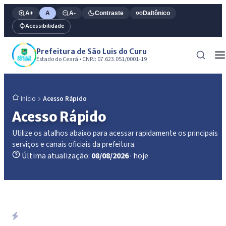
A+
A
A-
Contraste
Daltônico
Acessibilidade
Prefeitura de São Luis do Curu
Estado do Ceará • CNPJ: 07.623.051/0001-19
Acesso Rápido
Início
Acesso Rápido
Utilize os atalhos abaixo para acessar rapidamente os principais
serviços e canais oficiais da prefeitura.
Última atualização:
08/08/2026
· hoje