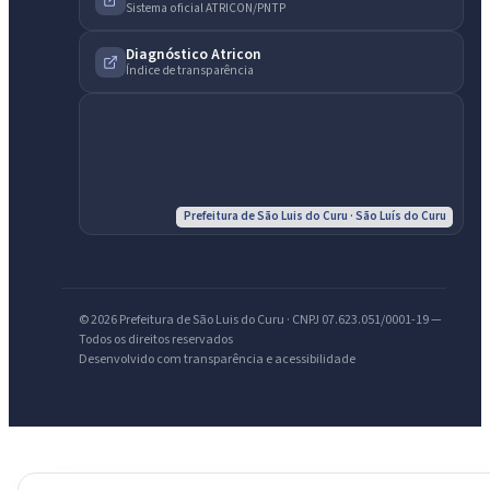
Sistema oficial ATRICON/PNTP
IntGest AI
AI
Diagnóstico Atricon
Assistente do Portal
Índice de transparência
Olá. Pergunte sobre serviços, notícias, legislação, Diário Oficial,
licitações, estrutura ou transparência do município.
Licitações abertas
Carta de serviços
Diário Oficial
Prefeitura de São Luis do Curu · São Luís do Curu
© 2026 Prefeitura de São Luis do Curu · CNPJ 07.623.051/0001-19 —
Todos os direitos reservados
Desenvolvido com transparência e acessibilidade