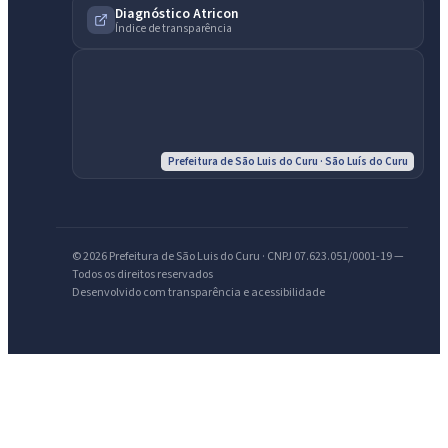
Diagnóstico Atricon
Índice de transparência
Prefeitura de São Luis do Curu · São Luís do Curu
© 2026 Prefeitura de São Luis do Curu · CNPJ 07.623.051/0001-19 —
Todos os direitos reservados
Desenvolvido com transparência e acessibilidade