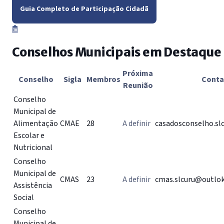
Guia Completo de Participação Cidadã
Conselhos Municipais em Destaque
Próxima
Conselho
Sigla
Membros
Conta
Reunião
Conselho
Municipal de
Alimentação
CMAE
28
A definir
casadosconselho.s
Escolar e
Nutricional
Conselho
Municipal de
CMAS
23
A definir
cmas.slcuru@outlo
Assistência
Social
Conselho
Municipal de