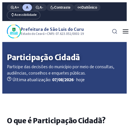
A+
A
A-
Contraste
Daltônico
Acessibilidade
Prefeitura de São Luis do Curu
Estado do Ceará • CNPJ: 07.623.051/0001-19
Participação Cidadã
Participe das decisões do município por meio de consultas,
audiências, conselhos e enquetes públicas.
Última atualização:
07/08/2026
· hoje
O que é Participação Cidadã?