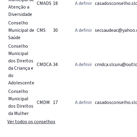
CMADS
18
A definir
casadosconselho.s
Atenção a
Diversidade
Conselho
Municipal de
CMS
30
A definir
secsaudeac@yahoo.
Saúde
Conselho
Municipal
dos Direitos
CMDCA
34
A definir
cmdca.slcuru@outl
da Criança e
do
Adolescente
Conselho
Municipal
CMDM
17
A definir
casadosconselho.s
dos Direitos
da Mulher
Ver todos os conselhos