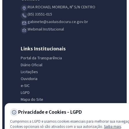
RUA ROCHAEL MOREIRA, Nº S/N CENTRO
Olá. Pergunte sobre serviços, notícias, legislação, Diário Oficial,
(85) 33551-015
licitações, estrutura ou transparência do município.
gabinete@saoluisdocuru.ce.gov.br
Webmail Institucional
Licitações abertas
Carta de serviços
Diário Oficial
Links Institucionais
Portal da Transparência
Diário Oficial
Licitações
Ouvidoria
e-SIC
LGPD
Mapa do Site
Acessibilidade
Privacidade e Cookies - LGPD
Cumprimos a LGPD e usamos cookies essenciais para melhorar sua navega
Transparência
Cookies opcionais só são ativados com a sua autorização.
Saiba mais
.