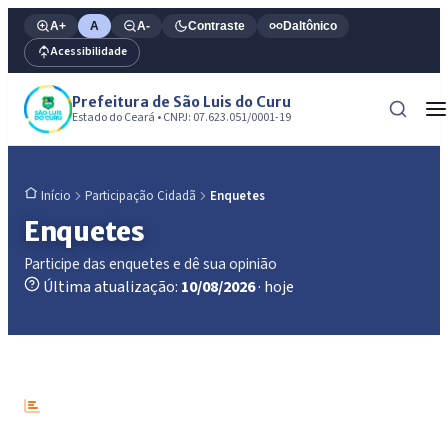
A+
A
A-
Contraste
Daltônico
Acessibilidade
Prefeitura de São Luis do Curu
Estado do Ceará • CNPJ: 07.623.051/0001-19
Participação Cidadã
Enquetes
Início
Enquetes
Participe das enquetes e dê sua opinião
Última atualização:
10/08/2026
· hoje