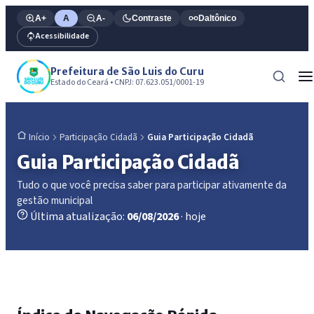
A+
A
A-
Contraste
Daltônico
Acessibilidade
Prefeitura de São Luis do Curu
Estado do Ceará • CNPJ: 07.623.051/0001-19
Participação Cidadã
Guia Participação Cidadã
Início
Guia Participação Cidadã
Tudo o que você precisa saber para participar ativamente da
gestão municipal
Última atualização:
06/08/2026
· hoje