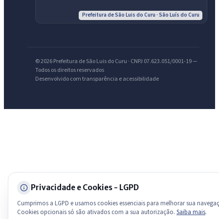
Prefeitura de São Luis do Curu · São Luís do Curu
Olá. Pergunte sobre serviços, notícias, legislação, Diário Oficial,
licitações, estrutura ou transparência do município.
Licitações abertas
Carta de serviços
Diário Oficial
© 2026 Prefeitura de São Luis do Curu · CNPJ 07.623.051/0001-19 —
Todos os direitos reservados
Desenvolvido com transparência e acessibilidade
Privacidade e Cookies - LGPD
Cumprimos a LGPD e usamos cookies essenciais para melhorar sua navega
Cookies opcionais só são ativados com a sua autorização.
Saiba mais
.