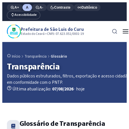
A+
A
A-
Contraste
Daltônico
Acessibilidade
Prefeitura de São Luis do Curu
Estado do Ceará • CNPJ: 07.623.051/0001-19
Transparência
Glossário
Início
Transparência
Dados públicos estruturados, filtros, exportação e acesso cidadã
em conformidade com o PNTP.
Última atualização:
07/08/2026
· hoje
Glossário de Transparência