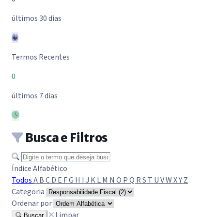
últimos 30 dias
Termos Recentes
0
últimos 7 dias
Busca e Filtros
Buscar termo
Índice Alfabético
Todos
A
B
C
D
E
F
G
H
I
J
K
L
M
N
O
P
Q
R
S
T
U
V
W
X
Y
Z
Categoria
Ordenar por
Limpar
Buscar