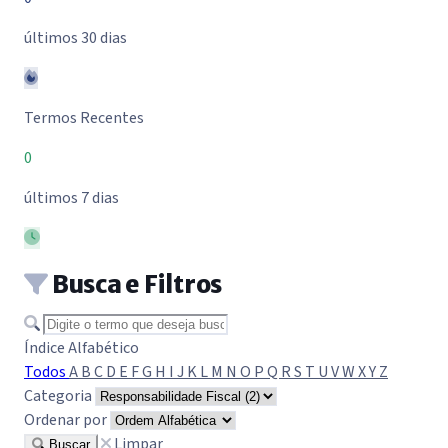
últimos 30 dias
Termos Recentes
0
últimos 7 dias
Busca e Filtros
Buscar termo
Índice Alfabético
Todos
A
B
C
D
E
F
G
H
I
J
K
L
M
N
O
P
Q
R
S
T
U
V
W
X
Y
Z
Categoria
Ordenar por
Limpar
Buscar