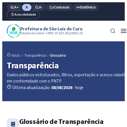
A+
A
A-
Contraste
Daltônico
Acessibilidade
Prefeitura de São Luis do Curu
Estado do Ceará • CNPJ: 07.623.051/0001-19
Transparência
Glossário
Início
Transparência
Dados públicos estruturados, filtros, exportação e acesso cidadã
em conformidade com o PNTP.
Última atualização:
08/08/2026
· hoje
Glossário de Transparência