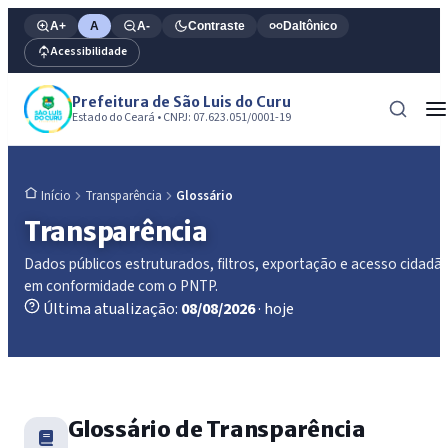
A+
A
A-
Contraste
Daltônico
Acessibilidade
Prefeitura de São Luis do Curu
Estado do Ceará • CNPJ: 07.623.051/0001-19
Transparência
Glossário
Início
Transparência
Dados públicos estruturados, filtros, exportação e acesso cidadã
em conformidade com o PNTP.
Última atualização:
08/08/2026
· hoje
Glossário de Transparência