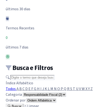
últimos 30 dias
Termos Recentes
0
últimos 7 dias
Busca e Filtros
Buscar termo
Índice Alfabético
Todos
A
B
C
D
E
F
G
H
I
J
K
L
M
N
O
P
Q
R
S
T
U
V
W
X
Y
Z
Categoria
Ordenar por
Limpar
Buscar