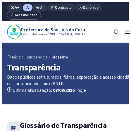
A+
A
A-
Contraste
Daltônico
Acessibilidade
Prefeitura de São Luis do Curu
Estado do Ceará • CNPJ: 07.623.051/0001-19
Transparência
Glossário
Início
Transparência
Dados públicos estruturados, filtros, exportação e acesso cidadã
em conformidade com o PNTP.
Última atualização:
08/08/2026
· hoje
Glossário de Transparência