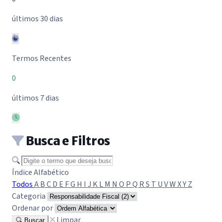
últimos 30 dias
Termos Recentes
0
últimos 7 dias
Busca e Filtros
Buscar termo
Índice Alfabético
Todos
A
B
C
D
E
F
G
H
I
J
K
L
M
N
O
P
Q
R
S
T
U
V
W
X
Y
Z
Categoria
Ordenar por
Limpar
Buscar