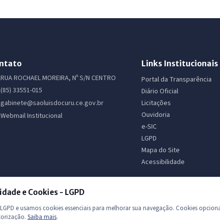
ntato
Links Institucionais
RUA ROCHAEL MOREIRA, Nº S/N CENTRO
Portal da Transparência
(85) 33551-015
Diário Oficial
Licitações
gabinete@saoluisdocuru.ce.gov.br
Ouvidoria
Webmail Institucional
e-SIC
LGPD
Mapa do Site
Acessibilidade
idade e Cookies - LGPD
GPD e usamos cookies essenciais para melhorar sua navegação. Cookies opciona
torização.
Saiba mais
.