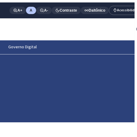
Acessibilid
A+
A
A-
Contraste
Daltônico
Governo Digital