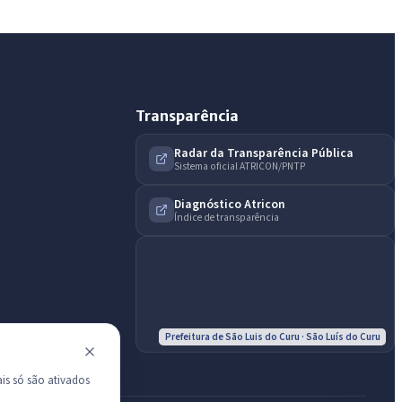
do município.
Licitações abertas
Carta de serviços
Diário Oficial
Transparência
Radar da Transparência Pública
Sistema oficial ATRICON/PNTP
Diagnóstico Atricon
Índice de transparência
Prefeitura de São Luis do Curu · São Luís do Curu
is só são ativados