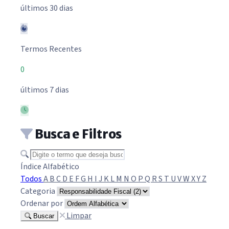
últimos 30 dias
Termos Recentes
0
últimos 7 dias
Busca e Filtros
Buscar termo
Índice Alfabético
Todos
A
B
C
D
E
F
G
H
I
J
K
L
M
N
O
P
Q
R
S
T
U
V
W
X
Y
Z
Categoria
Ordenar por
Limpar
Buscar