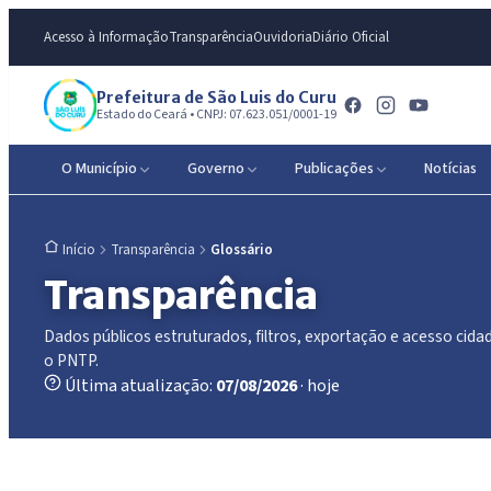
Acesso à Informação
Transparência
Ouvidoria
Diário Oficial
Prefeitura de São Luis do Curu
Estado do Ceará • CNPJ: 07.623.051/0001-19
O Município
Governo
Publicações
Notícias
Transparência
Glossário
Início
Transparência
Dados públicos estruturados, filtros, exportação e acesso ci
o PNTP.
Última atualização:
07/08/2026
· hoje