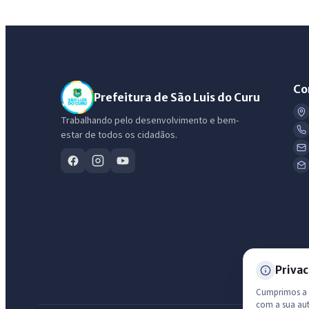
Co
Prefeitura de São Luis do Curu
Trabalhando pelo desenvolvimento e bem-
estar de todos os cidadãos.
Privac
Cumprimos a L
com a sua au