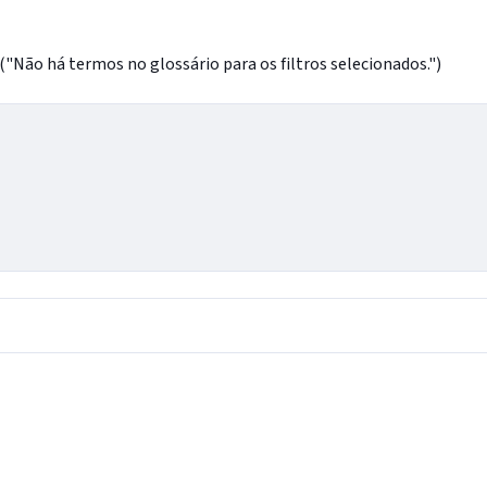
o há termos no glossário para os filtros selecionados.")
IntGest AI
AI
Assistente do Portal
Olá. Pergunte sobre serviços, notícias, legislação,
Diário Oficial, licitações, estrutura ou transparência