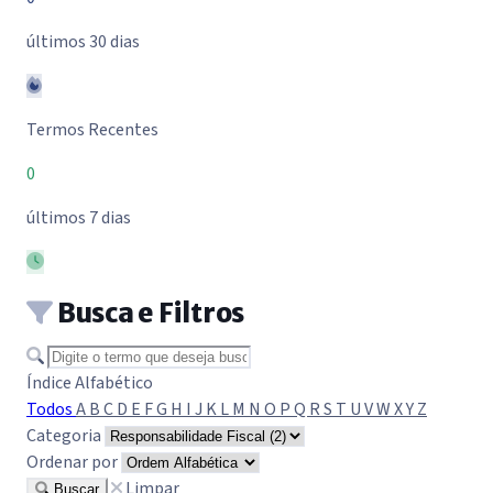
últimos 30 dias
Termos Recentes
0
últimos 7 dias
Busca e Filtros
Buscar termo
Índice Alfabético
Todos
A
B
C
D
E
F
G
H
I
J
K
L
M
N
O
P
Q
R
S
T
U
V
W
X
Y
Z
Categoria
Ordenar por
Limpar
Buscar