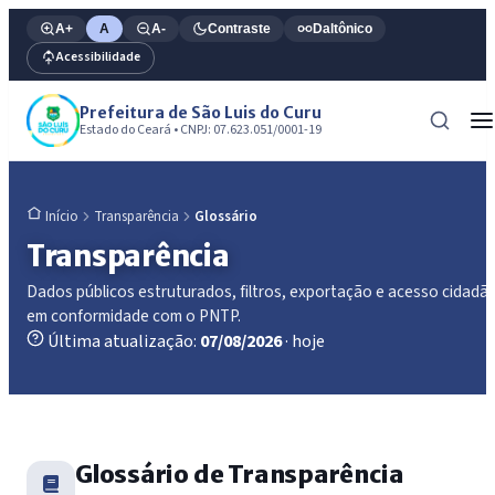
A+
A
A-
Contraste
Daltônico
Acessibilidade
Prefeitura de São Luis do Curu
Estado do Ceará • CNPJ: 07.623.051/0001-19
Transparência
Glossário
Início
Transparência
Dados públicos estruturados, filtros, exportação e acesso cidadã
em conformidade com o PNTP.
Última atualização:
07/08/2026
· hoje
Glossário de Transparência