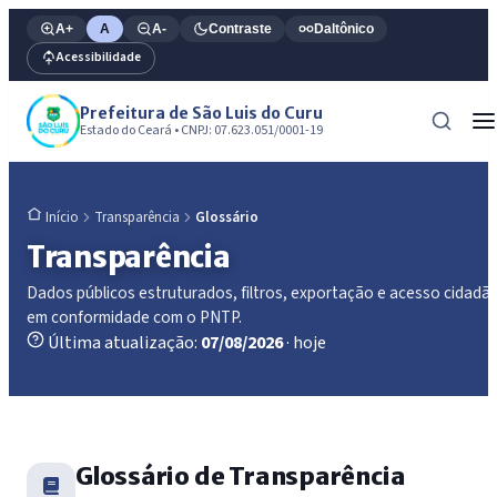
A+
A
A-
Contraste
Daltônico
Acessibilidade
Prefeitura de São Luis do Curu
Estado do Ceará • CNPJ: 07.623.051/0001-19
Transparência
Glossário
Início
Transparência
Dados públicos estruturados, filtros, exportação e acesso cidadã
em conformidade com o PNTP.
Última atualização:
07/08/2026
· hoje
Glossário de Transparência