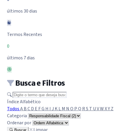
últimos 30 dias
Termos Recentes
0
últimos 7 dias
Busca e Filtros
Buscar termo
Índice Alfabético
Todos
A
B
C
D
E
F
G
H
I
J
K
L
M
N
O
P
Q
R
S
T
U
V
W
X
Y
Z
Categoria
Ordenar por
Limpar
Buscar