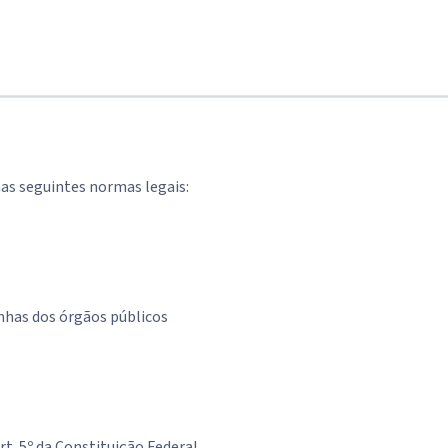
as seguintes normas legais:
nhas dos órgãos públicos
rt. 5º da Constituição Federal