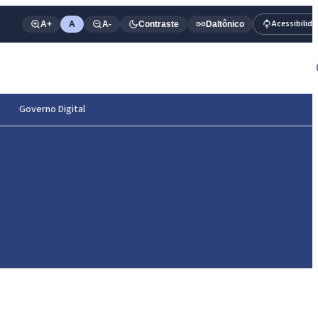
Acessibilid
A+
A
A-
Contraste
Daltônico
Governo Digital