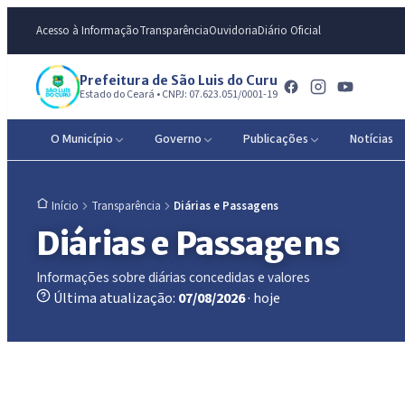
Acesso à Informação
Transparência
Ouvidoria
Diário Oficial
Prefeitura de São Luis do Curu
Estado do Ceará • CNPJ: 07.623.051/0001-19
O Município
Governo
Publicações
Notícias
Transparência
Diárias e Passagens
Início
Diárias e Passagens
Informações sobre diárias concedidas e valores
Última atualização:
07/08/2026
· hoje