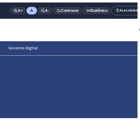
Acessibilid
A+
A
A-
Contraste
Daltônico
Governo Digital