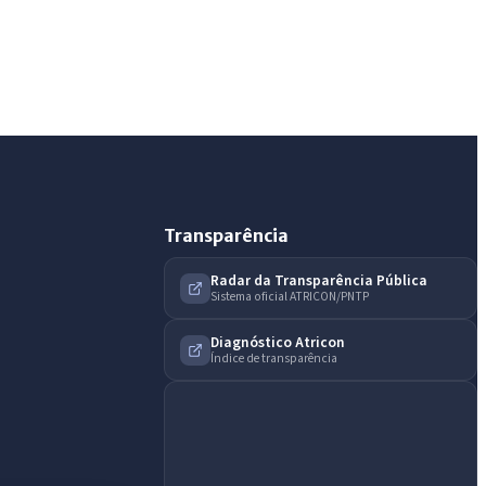
Olá. Pergunte sobre serviços, notícias, legislação,
Diário Oficial, licitações, estrutura ou transparência
do município.
Licitações abertas
Carta de serviços
Diário Oficial
Transparência
Radar da Transparência Pública
Sistema oficial ATRICON/PNTP
Diagnóstico Atricon
Índice de transparência