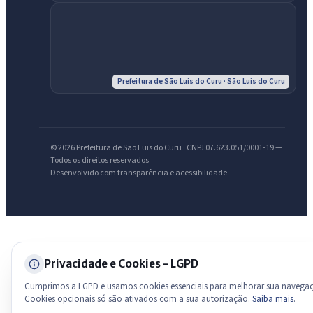
Olá. Pergunte sobre serviços, notícias, legislação, Diário Oficial,
licitações, estrutura ou transparência do município.
Licitações abertas
Carta de serviços
Diário Oficial
Prefeitura de São Luis do Curu · São Luís do Curu
© 2026 Prefeitura de São Luis do Curu · CNPJ 07.623.051/0001-19 —
Todos os direitos reservados
Desenvolvido com transparência e acessibilidade
Privacidade e Cookies - LGPD
Cumprimos a LGPD e usamos cookies essenciais para melhorar sua navega
Cookies opcionais só são ativados com a sua autorização.
Saiba mais
.