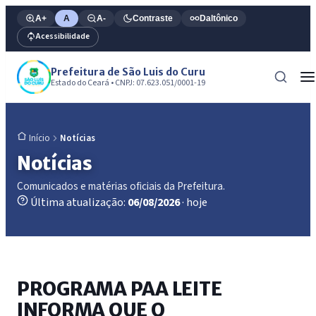
A+
A
A-
Contraste
Daltônico
Acessibilidade
Prefeitura de São Luis do Curu
Estado do Ceará • CNPJ: 07.623.051/0001-19
Notícias
Início
Notícias
Comunicados e matérias oficiais da Prefeitura.
Última atualização:
06/08/2026
· hoje
PROGRAMA PAA LEITE
INFORMA QUE O