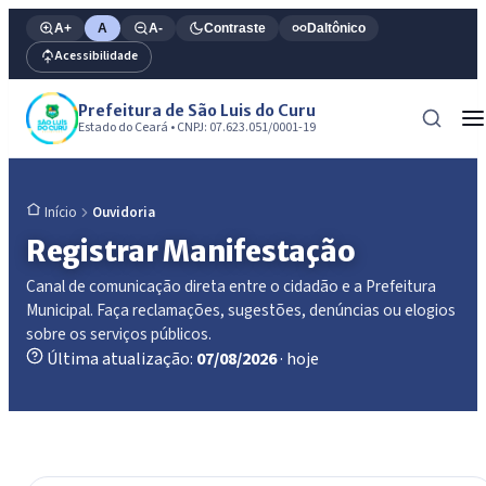
A+
A
A-
Contraste
Daltônico
Acessibilidade
Prefeitura de São Luis do Curu
Estado do Ceará • CNPJ: 07.623.051/0001-19
Ouvidoria
Início
Registrar Manifestação
Canal de comunicação direta entre o cidadão e a Prefeitura
Municipal. Faça reclamações, sugestões, denúncias ou elogios
sobre os serviços públicos.
Última atualização:
07/08/2026
· hoje