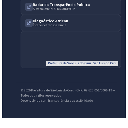
Radar da Transparência Pública
Sistema oficial ATRICON/PNTP
Diagnóstico Atricon
IntGest AI
AI
Índice de transparência
Assistente do Portal
Olá. Pergunte sobre serviços, notícias, legislação, Diário Oficial,
licitações, estrutura ou transparência do município.
Prefeitura de São Luis do Curu · São Luís do Curu
Licitações abertas
Carta de serviços
Diário Oficial
© 2026 Prefeitura de São Luis do Curu · CNPJ 07.623.051/0001-19 —
Todos os direitos reservados
Desenvolvido com transparência e acessibilidade