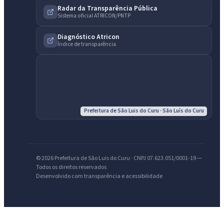
Radar da Transparência Pública
Sistema oficial ATRICON/PNTP
Diagnóstico Atricon
IntGest AI
AI
Índice de transparência
Assistente do Portal
Olá. Pergunte sobre serviços, notícias, legislação, Diário Oficial,
licitações, estrutura ou transparência do município.
Prefeitura de São Luis do Curu · São Luís do Curu
Licitações abertas
Carta de serviços
Diário Oficial
© 2026 Prefeitura de São Luis do Curu · CNPJ 07.623.051/0001-19 —
Todos os direitos reservados
Desenvolvido com transparência e acessibilidade