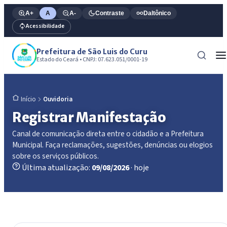
A+
A
A-
Contraste
Daltônico
Acessibilidade
Prefeitura de São Luis do Curu
Estado do Ceará • CNPJ: 07.623.051/0001-19
Ouvidoria
Início
Registrar Manifestação
Canal de comunicação direta entre o cidadão e a Prefeitura
Municipal. Faça reclamações, sugestões, denúncias ou elogios
sobre os serviços públicos.
Última atualização:
09/08/2026
· hoje