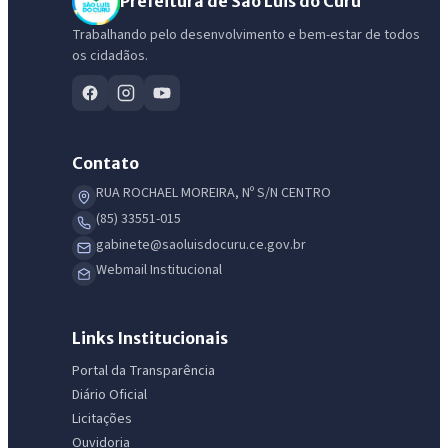
Prefeitura de São Luis do Curu
Trabalhando pelo desenvolvimento e bem-estar de todos
os cidadãos.
Contato
RUA ROCHAEL MOREIRA, Nº S/N CENTRO
(85) 33551-015
gabinete@saoluisdocuru.ce.gov.br
Webmail Institucional
IntGest AI
AI
Assistente do Portal
Links Institucionais
Portal da Transparência
Olá. Pergunte sobre serviços, notícias, legislação, Diário Oficial,
Diário Oficial
licitações, estrutura ou transparência do município.
Licitações
Ouvidoria