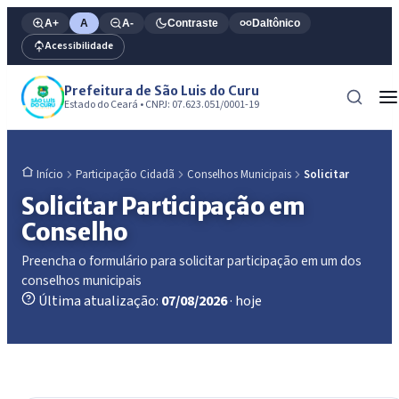
A+
A
A-
Contraste
Daltônico
Acessibilidade
Prefeitura de São Luis do Curu
Estado do Ceará • CNPJ: 07.623.051/0001-19
Participação Cidadã
Conselhos Municipais
Solicitar
Início
Solicitar Participação em
Conselho
Preencha o formulário para solicitar participação em um dos
conselhos municipais
Última atualização:
07/08/2026
· hoje