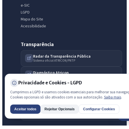
Licitações abertas
Carta de serviços
Diário Oficial
e-SIC
LGPD
Mapa do Site
Acessibilidade
Transparência
Radar da Transparência Pública
Sistema oficial ATRICON/PNTP
Diagnóstico Atricon
Índice de transparência
Privacidade e Cookies - LGPD
Cumprimos a LGPD e usamos cookies essenciais para melhorar sua navega
Cookies opcionais só são ativados com a sua autorização.
Saiba mais
.
Aceitar todos
Rejeitar Opcionais
Configurar Cookies
AI
Prefeitura de São Luis do Curu · São Luís do Curu