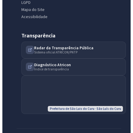
LGPD
Mapa do Site
Acessibilidade
Transparência
IntGest AI
AI
Radar da Transparência Pública
Assistente do Portal
Sistema oficial ATRICON/PNTP
Diagnóstico Atricon
Índice de transparência
Olá. Pergunte sobre serviços, notícias, legislação, Diário Oficial,
licitações, estrutura ou transparência do município.
Licitações abertas
Carta de serviços
Diário Oficial
Prefeitura de São Luis do Curu · São Luís do Curu