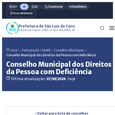
A+
A
A-
Contraste
Daltônico
Acessibilidade
Prefeitura de São Luis do Curu
Estado do Ceará • CNPJ: 07.623.051/0001-19
Participação Cidadã
Conselhos Municipais
Início
Conselho Municipal dos Direitos da Pessoa com Deficiência
Conselho Municipal dos Direitos
da Pessoa com Deficiência
Última atualização:
07/08/2026
· hoje
Voltar para lista de conselhos