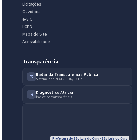
Licitações
Ouvidoria
e-SIC
LGPD
Mapa do Site
Acessibilidade
Transparência
IntGest AI
AI
Radar da Transparência Pública
Assistente do Portal
Sistema oficial ATRICON/PNTP
Diagnóstico Atricon
Olá. Pergunte sobre serviços, notícias, legislação, Diário Oficial,
Índice de transparência
licitações, estrutura ou transparência do município.
Licitações abertas
Carta de serviços
Diário Oficial
Prefeitura de São Luis do Curu · São Luís do Curu