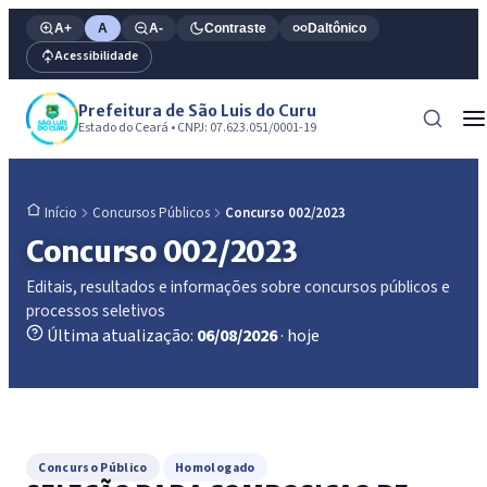
A+
A
A-
Contraste
Daltônico
Acessibilidade
Prefeitura de São Luis do Curu
Estado do Ceará • CNPJ: 07.623.051/0001-19
Concursos Públicos
Concurso 002/2023
Início
Concurso 002/2023
Editais, resultados e informações sobre concursos públicos e
processos seletivos
Última atualização:
06/08/2026
· hoje
Concurso Público
Homologado