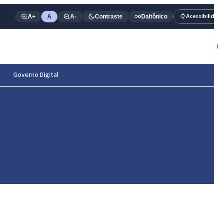
Acessibilid
A+
A
A-
Contraste
Daltônico
Governo Digital