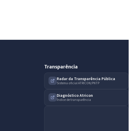
Olá. Pergunte sobre serviços, notícias, legislação,
Diário Oficial, licitações, estrutura ou transparência
do município.
Licitações abertas
Carta de serviços
Diário Oficial
Transparência
Radar da Transparência Pública
Sistema oficial ATRICON/PNTP
Diagnóstico Atricon
Índice de transparência