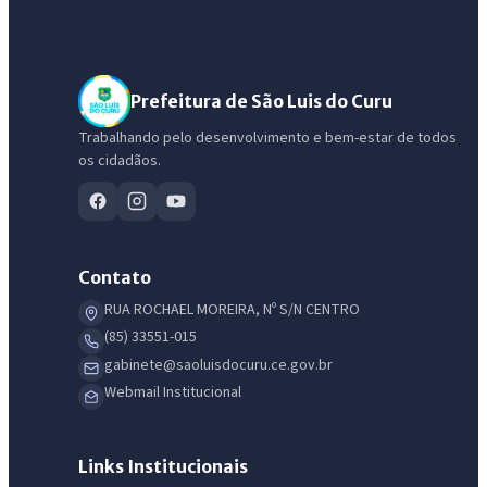
Prefeitura de São Luis do Curu
Trabalhando pelo desenvolvimento e bem-estar de todos
os cidadãos.
Contato
RUA ROCHAEL MOREIRA, Nº S/N CENTRO
(85) 33551-015
gabinete@saoluisdocuru.ce.gov.br
Webmail Institucional
IntGest AI
AI
Links Institucionais
Assistente do Portal