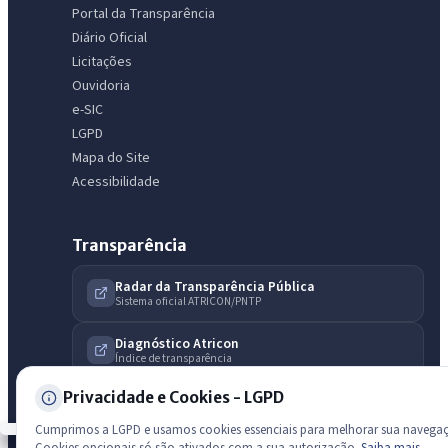
Portal da Transparência
Diário Oficial
Olá. Pergunte sobre serviços, notícias, legislação, Diário Oficial,
Licitações
licitações, estrutura ou transparência do município.
Ouvidoria
e-SIC
Licitações abertas
Carta de serviços
Diário Oficial
LGPD
Mapa do Site
Acessibilidade
Transparência
Radar da Transparência Pública
Sistema oficial ATRICON/PNTP
Diagnóstico Atricon
Índice de transparência
Privacidade e Cookies - LGPD
Cumprimos a LGPD e usamos cookies essenciais para melhorar sua navega