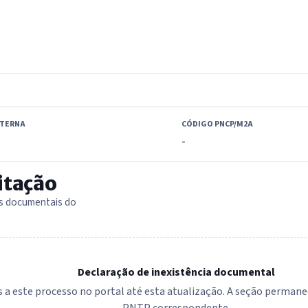
XTERNA
CÓDIGO PNCP/M2A
-
itação
as documentais do
Declaração de inexistência documental
 a este processo no portal até esta atualização. A seção permanec
PNTP correspondente.