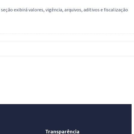
ção exibirá valores, vigência, arquivos, aditivos e fiscalização
IntGest AI
AI
Assistente do Portal
Olá. Pergunte sobre serviços, notícias, legislação,
Diário Oficial, licitações, estrutura ou transparência
do município.
Licitações abertas
Carta de serviços
Diário Oficial
Transparência