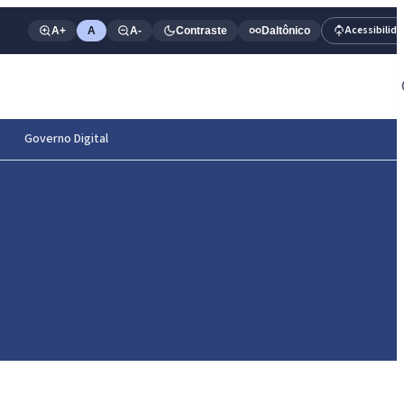
Acessibilid
A+
A
A-
Contraste
Daltônico
Governo Digital