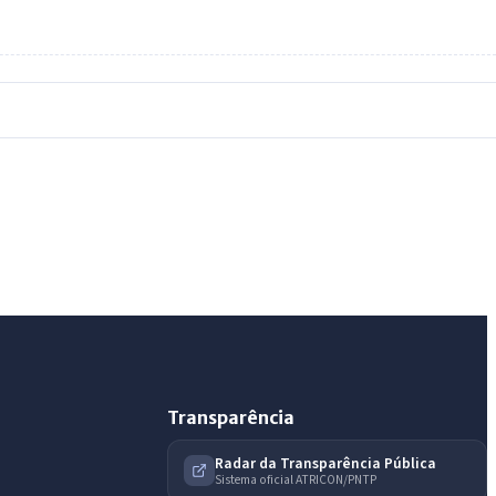
IntGest AI
AI
Assistente do Portal
Olá. Pergunte sobre serviços, notícias, legislação,
Diário Oficial, licitações, estrutura ou transparência
do município.
Licitações abertas
Carta de serviços
Diário Oficial
Transparência
Radar da Transparência Pública
Sistema oficial ATRICON/PNTP