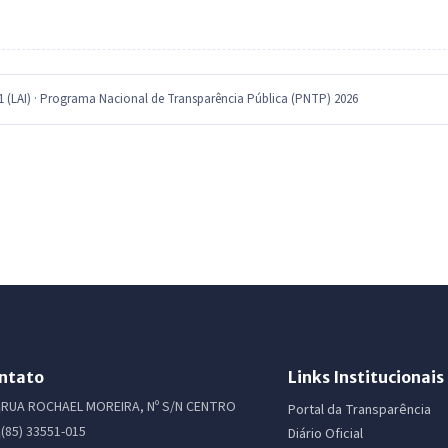
11 (LAI) · Programa Nacional de Transparência Pública (PNTP) 2026
ntato
Links Institucionais
RUA ROCHAEL MOREIRA, Nº S/N CENTRO
Portal da Transparência
(85) 33551-015
Diário Oficial