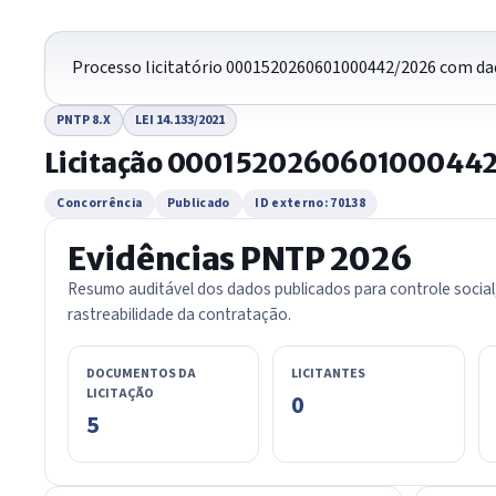
Processo licitatório 0001520260601000442/2026 com dad
PNTP 8.X
LEI 14.133/2021
Licitação 000152026060100044
Concorrência
Publicado
ID externo: 70138
Evidências PNTP 2026
Resumo auditável dos dados publicados para controle social
rastreabilidade da contratação.
DOCUMENTOS DA
LICITANTES
LICITAÇÃO
0
5