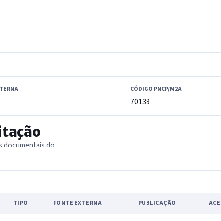
XTERNA
CÓDIGO PNCP/M2A
70138
itação
as documentais do
TIPO
FONTE EXTERNA
PUBLICAÇÃO
ACE