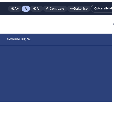
Acessibilid
A+
A
A-
Contraste
Daltônico
Governo Digital