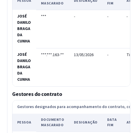
PESSOA
DESIGNAÇÃO
AT
MASCARADO
FIM
JOSÉ
***
-
-
-
DANILO
BRAGA
DA
CUNHA
JOSÉ
***.***.163-**
13/05/2026
-
Tit
DANILO
BRAGA
DA
CUNHA
Gestores do contrato
Gestores designados para acompanhamento do contrato, c
DOCUMENTO
DATA
PESSOA
DESIGNAÇÃO
AT
MASCARADO
FIM