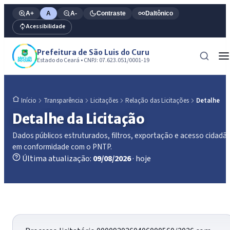
A+
A
A-
Contraste
Daltônico
Acessibilidade
Prefeitura de São Luis do Curu
Estado do Ceará • CNPJ: 07.623.051/0001-19
Transparência
Licitações
Relação das Licitações
Detalhe
Início
Detalhe da Licitação
Dados públicos estruturados, filtros, exportação e acesso cidadã
em conformidade com o PNTP.
Última atualização:
09/08/2026
· hoje