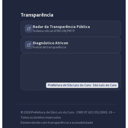
Transparência
Radar da Transparência Pública
Sistema oficial ATRICON/PNTP
Diagnóstico Atricon
Índice de transparência
Prefeitura de São Luis do Curu · São Luís do Curu
IntGest AI
AI
Assistente do Portal
© 2026 Prefeitura de São Luis do Curu · CNPJ 07.623.051/0001-19 —
Todos os direitos reservados
Desenvolvido com transparência e acessibilidade
Olá. Pergunte sobre serviços, notícias, legislação, Diário Oficial,