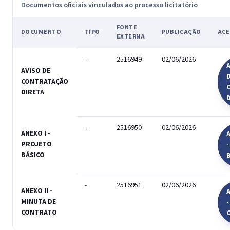
Documentos oficiais vinculados ao processo licitatório
FONTE
DOCUMENTO
TIPO
PUBLICAÇÃO
ACE
EXTERNA
-
2516949
02/06/2026
A
AVISO DE
CONTRATAÇÃO
DIRETA
-
2516950
02/06/2026
ANEXO I -
A
PROJETO
BÁSICO
-
2516951
02/06/2026
ANEXO II -
A
MINUTA DE
-
CONTRATO