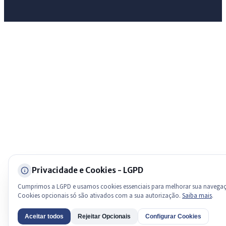
licitações, estrutura ou transparência do município.
Licitações abertas
Carta de serviços
Diário Oficial
Privacidade e Cookies - LGPD
Cumprimos a LGPD e usamos cookies essenciais para melhorar sua navega
Cookies opcionais só são ativados com a sua autorização.
Saiba mais
.
Aceitar todos
Rejeitar Opcionais
Configurar Cookies
AI