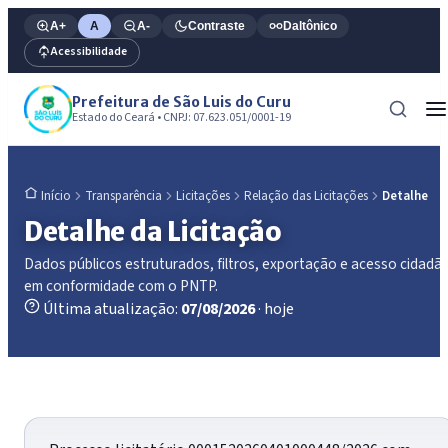
A+
A
A-
Contraste
Daltônico
Acessibilidade
Prefeitura de São Luis do Curu
Estado do Ceará • CNPJ: 07.623.051/0001-19
Transparência
Licitações
Relação das Licitações
Detalhe
Início
Detalhe da Licitação
Dados públicos estruturados, filtros, exportação e acesso cidadã
em conformidade com o PNTP.
Última atualização:
07/08/2026
· hoje