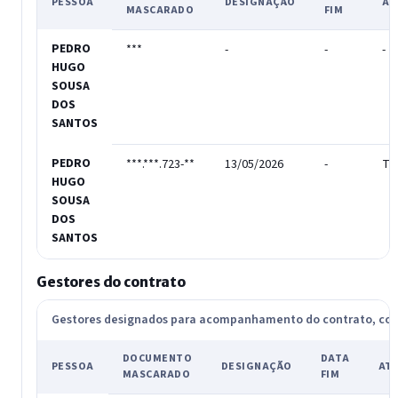
PESSOA
DESIGNAÇÃO
AT
MASCARADO
FIM
PEDRO
***
-
-
-
HUGO
SOUSA
DOS
SANTOS
PEDRO
***.***.723-**
13/05/2026
-
Tit
HUGO
SOUSA
DOS
SANTOS
Gestores do contrato
Gestores designados para acompanhamento do contrato, c
DOCUMENTO
DATA
PESSOA
DESIGNAÇÃO
AT
MASCARADO
FIM