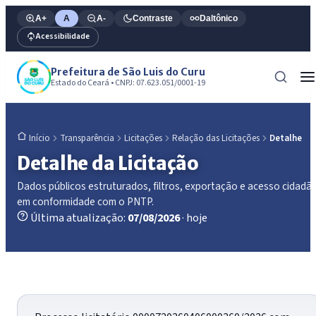
A+
A
A-
Contraste
Daltônico
Acessibilidade
Prefeitura de São Luis do Curu
Estado do Ceará • CNPJ: 07.623.051/0001-19
Transparência
Licitações
Relação das Licitações
Detalhe
Início
Detalhe da Licitação
Dados públicos estruturados, filtros, exportação e acesso cidadã
em conformidade com o PNTP.
Última atualização:
07/08/2026
· hoje