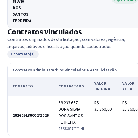
adjudicação)
SILVIA
DOS
SANTOS
FERREIRA
Contratos vinculados
Contratos originados desta licitação, com valores, vigência,
arquivos, aditivos e fiscalização quando cadastrados.
1 contrato(s)
Contratos administrativos vinculados a esta licitação
VALOR
VALOR
CONTRATO
CONTRATADO
ORIGINAL
ATUAL
59.233.657
R$
R$
DORA SILVIA
35.360,00
35.360,0
202605130002/2026
DOS SANTOS
FERREIRA
59233657****-41