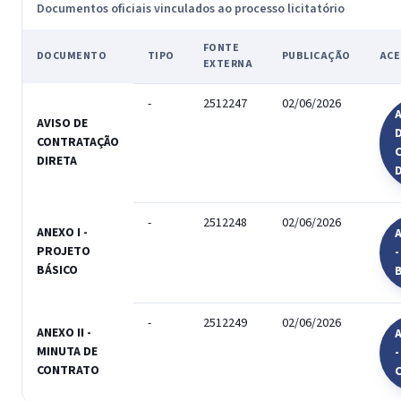
Documentos oficiais vinculados ao processo licitatório
FONTE
DOCUMENTO
TIPO
PUBLICAÇÃO
ACE
EXTERNA
-
2512247
02/06/2026
A
AVISO DE
CONTRATAÇÃO
DIRETA
-
2512248
02/06/2026
ANEXO I -
A
PROJETO
BÁSICO
-
2512249
02/06/2026
ANEXO II -
A
MINUTA DE
-
CONTRATO