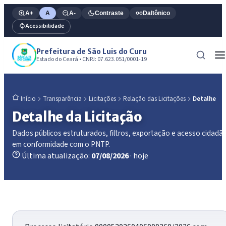
A+
A
A-
Contraste
Daltônico
Acessibilidade
Prefeitura de São Luis do Curu
Estado do Ceará • CNPJ: 07.623.051/0001-19
Transparência
Licitações
Relação das Licitações
Detalhe
Início
Detalhe da Licitação
Dados públicos estruturados, filtros, exportação e acesso cidadã
em conformidade com o PNTP.
Última atualização:
07/08/2026
· hoje