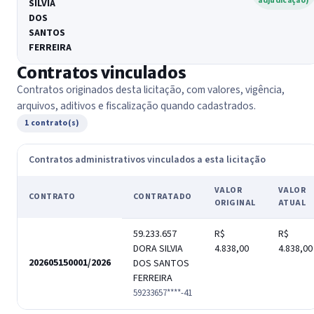
adjudicação)
SILVIA
DOS
SANTOS
FERREIRA
Contratos vinculados
Contratos originados desta licitação, com valores, vigência,
arquivos, aditivos e fiscalização quando cadastrados.
1 contrato(s)
Contratos administrativos vinculados a esta licitação
VALOR
VALOR
CONTRATO
CONTRATADO
ORIGINAL
ATUAL
59.233.657
R$
R$
DORA SILVIA
4.838,00
4.838,00
202605150001/2026
DOS SANTOS
FERREIRA
59233657****-41