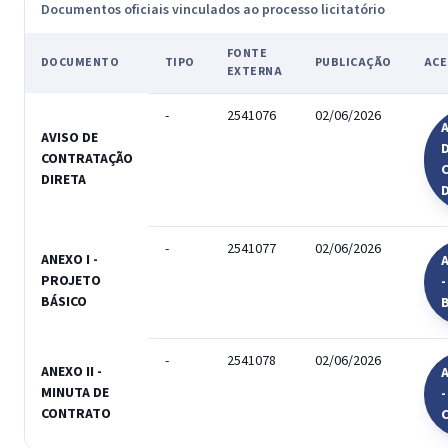
Documentos oficiais vinculados ao processo licitatório
FONTE
DOCUMENTO
TIPO
PUBLICAÇÃO
ACE
EXTERNA
-
2541076
02/06/2026
A
AVISO DE
CONTRATAÇÃO
DIRETA
-
2541077
02/06/2026
ANEXO I -
A
PROJETO
BÁSICO
-
2541078
02/06/2026
ANEXO II -
A
MINUTA DE
-
CONTRATO