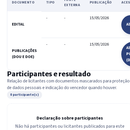
DOCUMENTO
TIPO
PUBLICAÇÃO
ACE
EXTERNA
-
-
15/05/2026
EDITAL
A
-
-
15/05/2026
A
PUBLICAÇÕES
P
(DOU E DOE)
(
Participantes e resultado
Relação de licitantes com documentos mascarados para proteção
de dados pessoais e indicação do vencedor quando houver.
0 participante(s)
Declaração sobre participantes
Não há participantes ou licitantes publicados para este