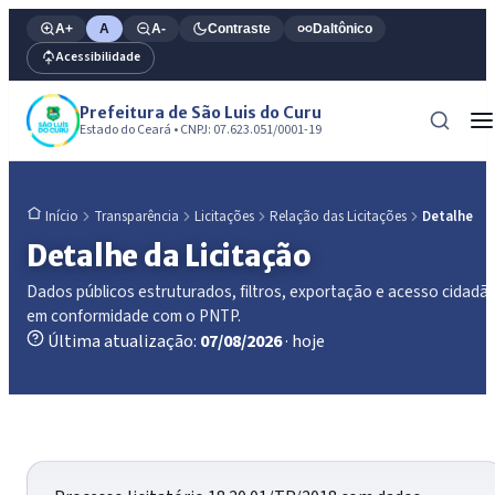
A+
A
A-
Contraste
Daltônico
Acessibilidade
Prefeitura de São Luis do Curu
Estado do Ceará • CNPJ: 07.623.051/0001-19
Transparência
Licitações
Relação das Licitações
Detalhe
Início
Detalhe da Licitação
Dados públicos estruturados, filtros, exportação e acesso cidadã
em conformidade com o PNTP.
Última atualização:
07/08/2026
· hoje