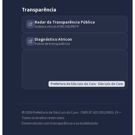
Transparência
Radar da Transparência Pública
Sistema oficial ATRICON/PNTP
Diagnóstico Atricon
Índice de transparência
IntGest AI
AI
Assistente do Portal
Prefeitura de São Luis do Curu · São Luís do Curu
Olá. Pergunte sobre serviços, notícias, legislação, Diário Oficial,
licitações, estrutura ou transparência do município.
Licitações abertas
Carta de serviços
Diário Oficial
© 2026 Prefeitura de São Luis do Curu · CNPJ 07.623.051/0001-19 —
Todos os direitos reservados
Desenvolvido com transparência e acessibilidade