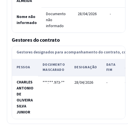
ALMEIDA
Documento
28/04/2026
-
Nome não
não
informado
informado
Gestores do contrato
Gestores designados para acompanhamento do contrato, c
DOCUMENTO
DATA
PESSOA
DESIGNAÇÃO
A
MASCARADO
FIM
CHARLES
***.***.973-**
28/04/2026
-
-
ANTONIO
DE
OLIVEIRA
SILVA
JUNIOR