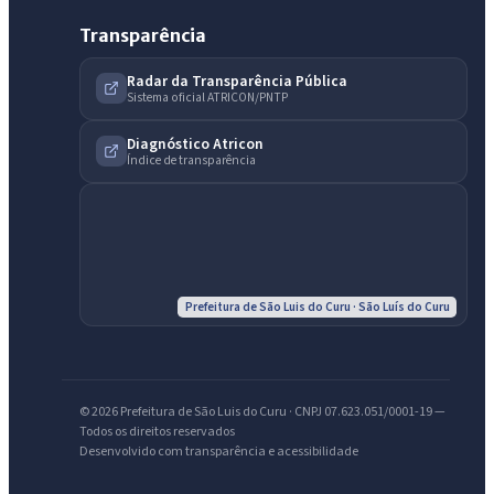
Transparência
Radar da Transparência Pública
Sistema oficial ATRICON/PNTP
Diagnóstico Atricon
Índice de transparência
Prefeitura de São Luis do Curu · São Luís do Curu
IntGest AI
AI
Assistente do Portal
© 2026 Prefeitura de São Luis do Curu · CNPJ 07.623.051/0001-19 —
Todos os direitos reservados
Desenvolvido com transparência e acessibilidade
Olá. Pergunte sobre serviços, notícias, legislação, Diário Oficial,
licitações, estrutura ou transparência do município.