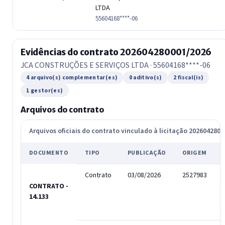
LTDA
55604168****-06
Evidências do contrato 202604280001/2026
JCA CONSTRUÇÕES E SERVIÇOS LTDA · 55604168****-06
4 arquivo(s) complementar(es)
0 aditivo(s)
2 fiscal(is)
1 gestor(es)
Arquivos do contrato
Arquivos oficiais do contrato vinculado à licitação 202604280
DOCUMENTO
TIPO
PUBLICAÇÃO
ORIGEM
Contrato
03/08/2026
2527983
CONTRATO -
14.133