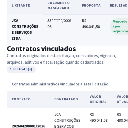
DOCUMENTO
LICITANTE
PROPOSTA
RESULTA
MASCARADO
JCA
55.***.***/0001-
R$
Vencedo
CONSTRUÇÕES
06
490.041,58
(por
adjudica
E SERVIÇOS
LTDA
Contratos vinculados
Contratos originados desta licitação, com valores, vigência,
arquivos, aditivos e fiscalização quando cadastrados.
1 contrato(s)
Contratos administrativos vinculados a esta licitação
VALOR
VALO
CONTRATO
CONTRATADO
ORIGINAL
ATUA
JCA
R$
R$
CONSTRUÇÕES
490.041,58
490.04
202604280001/2026
E SERVIÇOS