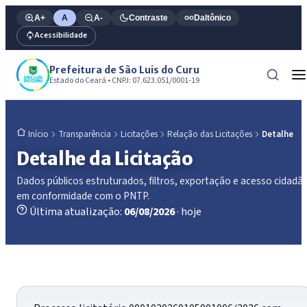
A+
A
A-
Contraste
Daltônico
Acessibilidade
Prefeitura de São Luis do Curu
Estado do Ceará • CNPJ: 07.623.051/0001-19
Transparência
Licitações
Relação das Licitações
Detalhe
Início
Detalhe da Licitação
Dados públicos estruturados, filtros, exportação e acesso cidadã
em conformidade com o PNTP.
Última atualização:
06/08/2026
· hoje