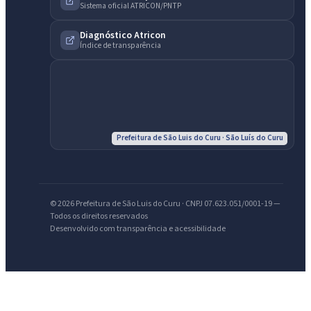
Sistema oficial ATRICON/PNTP
Diagnóstico Atricon
Índice de transparência
IntGest AI
AI
Assistente do Portal
Prefeitura de São Luis do Curu · São Luís do Curu
Olá. Pergunte sobre serviços, notícias, legislação, Diário Oficial,
licitações, estrutura ou transparência do município.
Licitações abertas
Carta de serviços
Diário Oficial
© 2026 Prefeitura de São Luis do Curu · CNPJ 07.623.051/0001-19 —
Todos os direitos reservados
Desenvolvido com transparência e acessibilidade