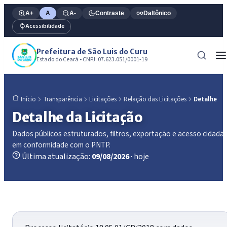
A+
A
A-
Contraste
Daltônico
Acessibilidade
Prefeitura de São Luis do Curu
Estado do Ceará • CNPJ: 07.623.051/0001-19
Transparência
Licitações
Relação das Licitações
Detalhe
Início
Detalhe da Licitação
Dados públicos estruturados, filtros, exportação e acesso cidadã
em conformidade com o PNTP.
Última atualização:
09/08/2026
· hoje