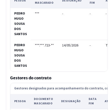
PESSOA
DESIGNAÇÃO
AT
MASCARADO
FIM
PEDRO
***
-
-
-
HUGO
SOUSA
DOS
SANTOS
PEDRO
***.***.723-**
14/05/2026
-
Tit
HUGO
SOUSA
DOS
SANTOS
Gestores do contrato
Gestores designados para acompanhamento do contrato, c
DOCUMENTO
DATA
PESSOA
DESIGNAÇÃO
AT
MASCARADO
FIM