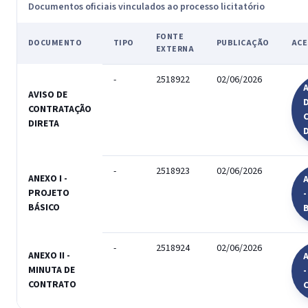
Documentos oficiais vinculados ao processo licitatório
FONTE
DOCUMENTO
TIPO
PUBLICAÇÃO
ACE
EXTERNA
-
2518922
02/06/2026
A
AVISO DE
CONTRATAÇÃO
DIRETA
-
2518923
02/06/2026
ANEXO I -
A
PROJETO
BÁSICO
-
2518924
02/06/2026
ANEXO II -
A
MINUTA DE
-
CONTRATO