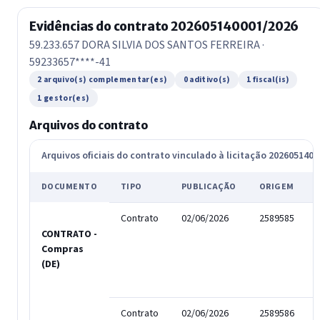
Evidências do contrato 202605140001/2026
59.233.657 DORA SILVIA DOS SANTOS FERREIRA ·
59233657****-41
2 arquivo(s) complementar(es)
0 aditivo(s)
1 fiscal(is)
1 gestor(es)
Arquivos do contrato
Arquivos oficiais do contrato vinculado à licitação 202605140
DOCUMENTO
TIPO
PUBLICAÇÃO
ORIGEM
Contrato
02/06/2026
2589585
CONTRATO -
Compras
(DE)
Contrato
02/06/2026
2589586