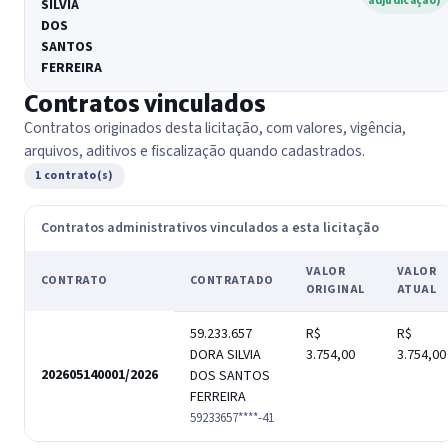
adjudicação)
SILVIA
DOS
SANTOS
FERREIRA
Contratos vinculados
Contratos originados desta licitação, com valores, vigência,
arquivos, aditivos e fiscalização quando cadastrados.
1 contrato(s)
Contratos administrativos vinculados a esta licitação
VALOR
VALOR
CONTRATO
CONTRATADO
ORIGINAL
ATUAL
59.233.657
R$
R$
DORA SILVIA
3.754,00
3.754,00
202605140001/2026
DOS SANTOS
FERREIRA
59233657****-41