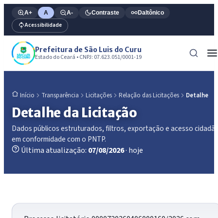
A+
A
A-
Contraste
Daltônico
Acessibilidade
Prefeitura de São Luis do Curu
Estado do Ceará • CNPJ: 07.623.051/0001-19
Transparência
Licitações
Relação das Licitações
Detalhe
Início
Detalhe da Licitação
Dados públicos estruturados, filtros, exportação e acesso cidadã
em conformidade com o PNTP.
Última atualização:
07/08/2026
· hoje