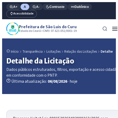
A+
A
A-
Contraste
Daltônico
Acessibilidade
Prefeitura de São Luis do Curu
Estado do Ceará • CNPJ: 07.623.051/0001-19
Transparência
Licitações
Relação das Licitações
Detalhe
Início
Detalhe da Licitação
Dados públicos estruturados, filtros, exportação e acesso cidadã
em conformidade com o PNTP.
Última atualização:
06/08/2026
· hoje