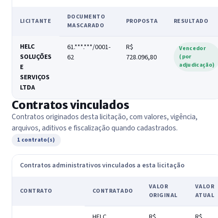
DOCUMENTO
LICITANTE
PROPOSTA
RESULTADO
MASCARADO
HELC
61.***.***/0001-
R$
Vencedor
SOLUÇÕES
62
728.096,80
(por
adjudicação)
E
SERVIÇOS
LTDA
Contratos vinculados
Contratos originados desta licitação, com valores, vigência,
arquivos, aditivos e fiscalização quando cadastrados.
1 contrato(s)
Contratos administrativos vinculados a esta licitação
VALOR
VALOR
CONTRATO
CONTRATADO
ORIGINAL
ATUAL
HELC
R$
R$