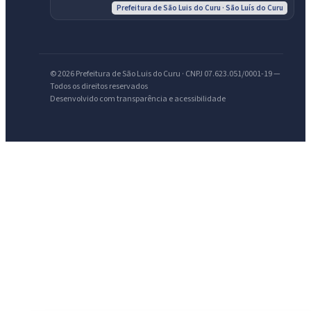
Prefeitura de São Luis do Curu · São Luís do Curu
IntGest AI
AI
Assistente do Portal
© 2026 Prefeitura de São Luis do Curu · CNPJ 07.623.051/0001-19 —
Todos os direitos reservados
Olá. Pergunte sobre serviços, notícias, legislação, Diário Oficial,
Desenvolvido com transparência e acessibilidade
licitações, estrutura ou transparência do município.
Licitações abertas
Carta de serviços
Diário Oficial