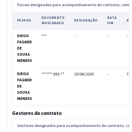
Fiscais designados para acompanhamento do contrato, com
DOCUMENTO
DATA
PESSOA
DESIGNAÇÃO
AT
MASCARADO
FIM
DIEGO
***
-
-
-
FAGNER
DE
SOUSA
MENDES
DIEGO
***.***.693-**
18/06/2026
-
Tit
FAGNER
DE
SOUSA
MENDES
Gestores do contrato
Gestores designados para acompanhamento do contrato, c