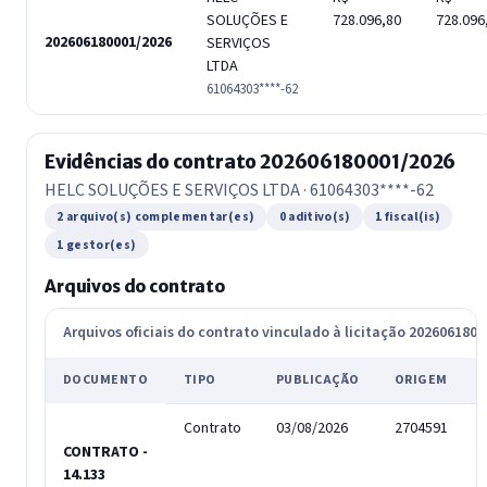
SOLUÇÕES E
728.096,80
728.096
202606180001/2026
SERVIÇOS
LTDA
61064303****-62
Evidências do contrato 202606180001/2026
HELC SOLUÇÕES E SERVIÇOS LTDA · 61064303****-62
2 arquivo(s) complementar(es)
0 aditivo(s)
1 fiscal(is)
1 gestor(es)
Arquivos do contrato
Arquivos oficiais do contrato vinculado à licitação 202606180
DOCUMENTO
TIPO
PUBLICAÇÃO
ORIGEM
Contrato
03/08/2026
2704591
CONTRATO -
14.133