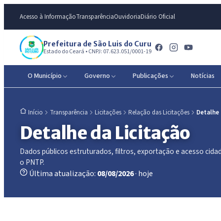
Acesso à Informação
Transparência
Ouvidoria
Diário Oficial
Prefeitura de São Luis do Curu
Estado do Ceará • CNPJ: 07.623.051/0001-19
O Município
Governo
Publicações
Notícias
Transparência
Licitações
Relação das Licitações
Detalhe
Início
Detalhe da Licitação
Dados públicos estruturados, filtros, exportação e acesso ci
o PNTP.
Última atualização:
08/08/2026
· hoje