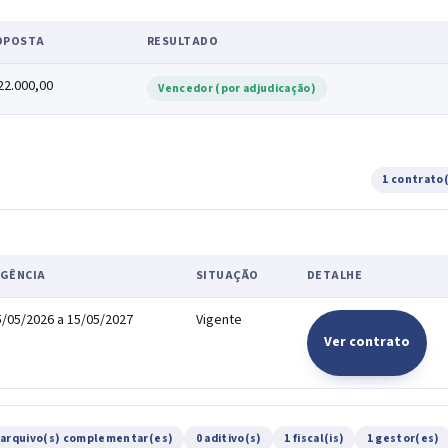
OPOSTA
RESULTADO
22.000,00
Vencedor (por adjudicação)
1 contrato
IGÊNCIA
SITUAÇÃO
DETALHE
5/05/2026 a 15/05/2027
Vigente
Ver contrato
 arquivo(s) complementar(es)
0 aditivo(s)
1 fiscal(is)
1 gestor(es)