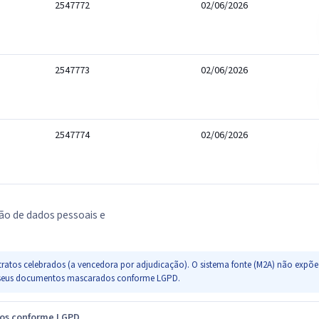
2547772
02/06/2026
2547773
02/06/2026
2547774
02/06/2026
ão de dados pessoais e
ratos celebrados (a vencedora por adjudicação). O sistema fonte (M2A) não expõe 
s e seus documentos mascarados conforme LGPD.
dos conforme LGPD