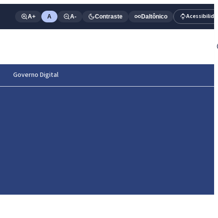
Acessibilid
A+
A
A-
Contraste
Daltônico
Governo Digital