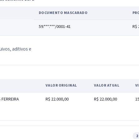
DOCUMENTO MASCARADO
PR
59.***.***/0001-41
R$ 
uivos, aditivos e
VALOR ORIGINAL
VALOR ATUAL
V
S FERREIRA
R$ 22.000,00
R$ 22.000,00
1
2