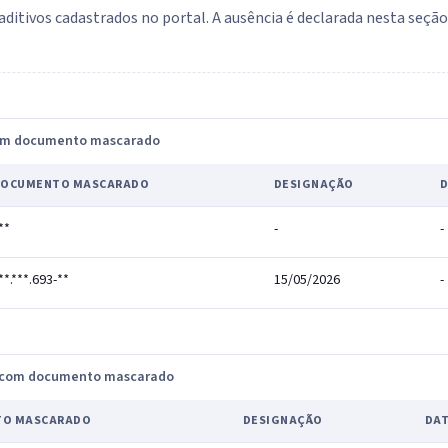
aditivos cadastrados no portal. A ausência é declarada nesta seçã
com documento mascarado
DOCUMENTO MASCARADO
DESIGNAÇÃO
D
**
-
-
**.***.693-**
15/05/2026
-
, com documento mascarado
TO MASCARADO
DESIGNAÇÃO
DAT