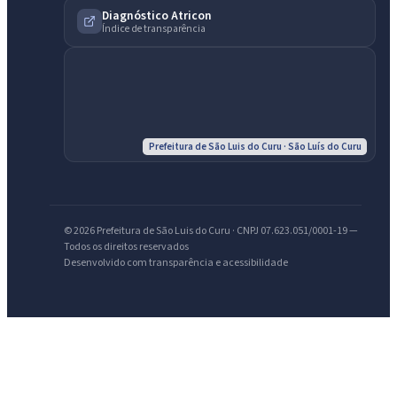
Diagnóstico Atricon
Índice de transparência
Prefeitura de São Luis do Curu · São Luís do Curu
IntGest AI
AI
Assistente do Portal
© 2026 Prefeitura de São Luis do Curu · CNPJ 07.623.051/0001-19 —
Olá. Pergunte sobre serviços, notícias, legislação, Diário Oficial,
Todos os direitos reservados
Desenvolvido com transparência e acessibilidade
licitações, estrutura ou transparência do município.
Licitações abertas
Carta de serviços
Diário Oficial