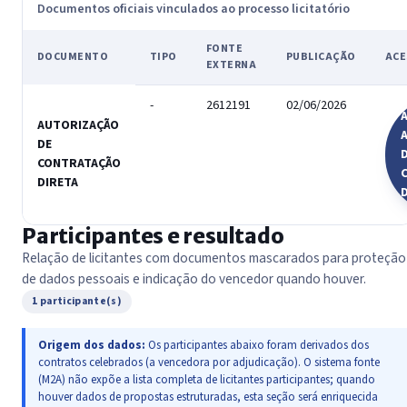
Documentos oficiais vinculados ao processo licitatório
FONTE
DOCUMENTO
TIPO
PUBLICAÇÃO
ACE
EXTERNA
-
2612191
02/06/2026
A
AUTORIZAÇÃO
DE
CONTRATAÇÃO
DIRETA
Participantes e resultado
Relação de licitantes com documentos mascarados para proteção
de dados pessoais e indicação do vencedor quando houver.
1 participante(s)
Origem dos dados:
Os participantes abaixo foram derivados dos
contratos celebrados (a vencedora por adjudicação). O sistema fonte
(M2A) não expõe a lista completa de licitantes participantes; quando
houver dados de propostas estruturadas, esta seção será enriquecida