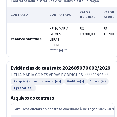
Contratos administrativos vinculados a esta licitação
VALOR
VALOR
CONTRATO
CONTRATADO
ORIGINAL
ATUAL
HÉLIA MARIA
R$
R$
GOMES
19.200,00
19.200,0
202605070002/2026
VERAS
RODRIGUES
***.***.903-**
Evidências do contrato 202605070002/2026
HÉLIA MARIA GOMES VERAS RODRIGUES · ***.***.903-**
2 arquivo(s) complementar(es)
0 aditivo(s)
1 fiscal(is)
1 gestor(es)
Arquivos do contrato
Arquivos oficiais do contrato vinculado à licitação 202605070