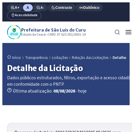
A+
A
A-
Contraste
Daltônico
Acessibilidade
Prefeitura de São Luis do Curu
Estado do Ceará • CNPJ: 07.623.051/0001-19
Transparência
Licitações
Relação das Licitações
Detalhe
Início
Detalhe da Licitação
Dados públicos estruturados, filtros, exportação e acesso cidadã
em conformidade com o PNTP.
Última atualização:
08/08/2026
· hoje