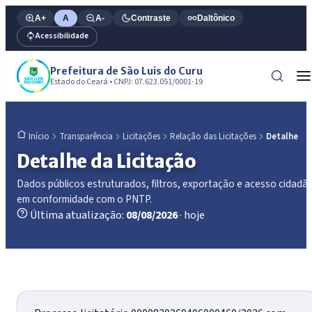
A+
A
A-
Contraste
Daltônico
Acessibilidade
Prefeitura de São Luis do Curu
Estado do Ceará • CNPJ: 07.623.051/0001-19
Transparência
Licitações
Relação das Licitações
Detalhe
Início
Detalhe da Licitação
Dados públicos estruturados, filtros, exportação e acesso cidadã
em conformidade com o PNTP.
Última atualização:
08/08/2026
· hoje