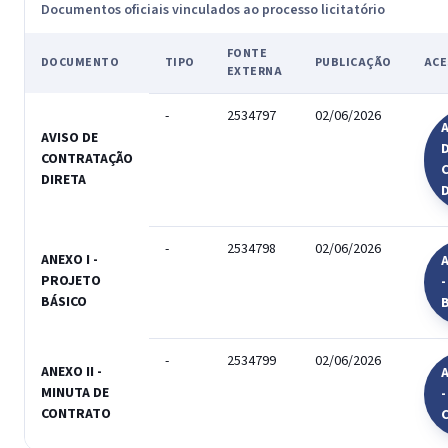
Documentos oficiais vinculados ao processo licitatório
FONTE
DOCUMENTO
TIPO
PUBLICAÇÃO
ACE
EXTERNA
-
2534797
02/06/2026
A
AVISO DE
CONTRATAÇÃO
DIRETA
-
2534798
02/06/2026
ANEXO I -
A
PROJETO
BÁSICO
-
2534799
02/06/2026
ANEXO II -
A
MINUTA DE
-
CONTRATO