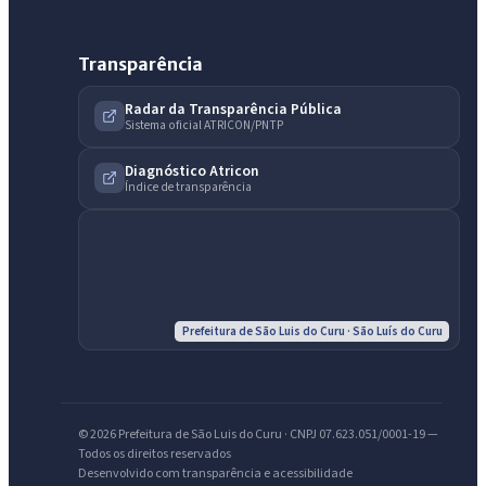
Transparência
Radar da Transparência Pública
Sistema oficial ATRICON/PNTP
Diagnóstico Atricon
Índice de transparência
Prefeitura de São Luis do Curu · São Luís do Curu
IntGest AI
AI
Assistente do Portal
© 2026 Prefeitura de São Luis do Curu · CNPJ 07.623.051/0001-19 —
Todos os direitos reservados
Olá. Pergunte sobre serviços, notícias, legislação, Diário Oficial,
Desenvolvido com transparência e acessibilidade
licitações, estrutura ou transparência do município.