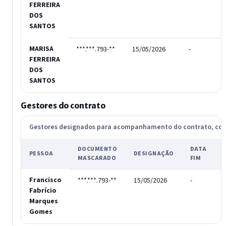
FERREIRA
DOS
SANTOS
MARISA
***.***.793-**
15/05/2026
-
T
FERREIRA
DOS
SANTOS
Gestores do contrato
Gestores designados para acompanhamento do contrato, c
DOCUMENTO
DATA
PESSOA
DESIGNAÇÃO
MASCARADO
FIM
Francisco
***.***.793-**
15/05/2026
-
Fabrício
Marques
Gomes