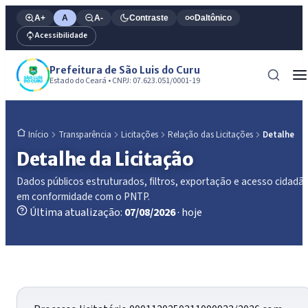
A+
A
A-
Contraste
Daltônico
Acessibilidade
Prefeitura de São Luis do Curu
Estado do Ceará • CNPJ: 07.623.051/0001-19
Transparência
Licitações
Relação das Licitações
Detalhe
Início
Detalhe da Licitação
Dados públicos estruturados, filtros, exportação e acesso cidadã
em conformidade com o PNTP.
Última atualização:
07/08/2026
· hoje