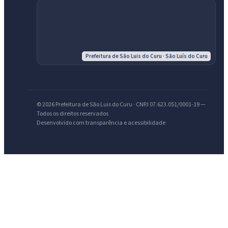
IntGest AI
AI
Assistente do Portal
Prefeitura de São Luis do Curu · São Luís do Curu
Olá. Pergunte sobre serviços, notícias, legislação, Diário Oficial,
licitações, estrutura ou transparência do município.
© 2026 Prefeitura de São Luis do Curu · CNPJ 07.623.051/0001-19 —
Licitações abertas
Carta de serviços
Diário Oficial
Todos os direitos reservados
Desenvolvido com transparência e acessibilidade