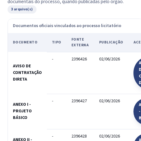
documentais do processo, quando publicadas pelo órgão.
3 arquivo(s)
Documentos oficiais vinculados ao processo licitatório
FONTE
DOCUMENTO
TIPO
PUBLICAÇÃO
ACE
EXTERNA
-
2396426
02/06/2026
A
AVISO DE
CONTRATAÇÃO
DIRETA
-
2396427
02/06/2026
ANEXO I -
A
PROJETO
BÁSICO
-
2396428
02/06/2026
ANEXO II -
A