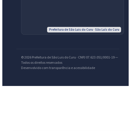
IntGest AI
AI
Assistente do Portal
Prefeitura de São Luis do Curu · São Luís do Curu
Olá. Pergunte sobre serviços, notícias, legislação, Diário Oficial,
licitações, estrutura ou transparência do município.
© 2026 Prefeitura de São Luis do Curu · CNPJ 07.623.051/0001-19 —
Licitações abertas
Carta de serviços
Diário Oficial
Todos os direitos reservados
Desenvolvido com transparência e acessibilidade