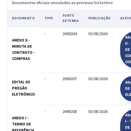
Documentos oficiais vinculados ao processo licitatório
FONTE
DOCUMENTO
TIPO
PUBLICAÇÃO
ACES
EXTERNA
-
2690204
03/08/2026
Ab
ANEXO II -
II 
MINUTA DE
DE
CONTRATO -
CO
COMPRAS
CO
-
2690207
03/08/2026
EDITAL DE
Abr
PREGÃO
DE
ELETRÔNICO
EL
-
2690208
03/08/2026
Ab
ANEXO I -
I 
TERMO DE
DE
REFERÊNCIA