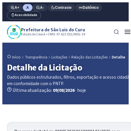
A+
A
A-
Contraste
Daltônico
Acessibilidade
Prefeitura de São Luis do Curu
Estado do Ceará • CNPJ: 07.623.051/0001-19
Transparência
Licitações
Relação das Licitações
Detalhe
Início
Detalhe da Licitação
Dados públicos estruturados, filtros, exportação e acesso cidadã
em conformidade com o PNTP.
Última atualização:
09/08/2026
· hoje