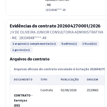
- ME
18334948****-49
Evidências do contrato 202604270001/2026
J V DE OLIVEIRA JUNIOR CONSULTORIA ADMINISTRATIVA
- ME · 18334948****-49
2 arquivo(s) complementar(es)
0 aditivo(s)
1 fiscal(is)
1 gestor(es)
Arquivos do contrato
Arquivos oficiais do contrato vinculado à licitação 202604270
DOCUMENTO
TIPO
PUBLICAÇÃO
ORIGEM
Contrato
02/06/2026
2520663
CONTRATO -
Serviços
(DE)