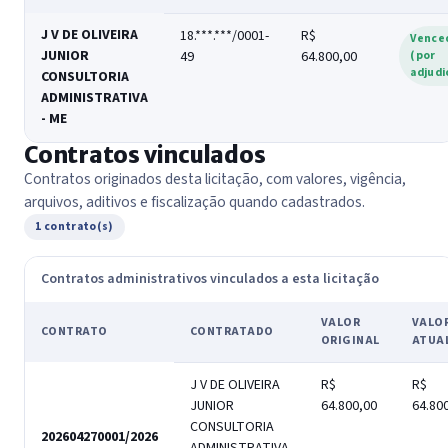
J V DE OLIVEIRA
18.***.***/0001-
R$
Vence
JUNIOR
49
64.800,00
(por
adjudi
CONSULTORIA
ADMINISTRATIVA
- ME
Contratos vinculados
Contratos originados desta licitação, com valores, vigência,
arquivos, aditivos e fiscalização quando cadastrados.
1 contrato(s)
Contratos administrativos vinculados a esta licitação
VALOR
VALO
CONTRATO
CONTRATADO
ORIGINAL
ATUA
J V DE OLIVEIRA
R$
R$
JUNIOR
64.800,00
64.80
CONSULTORIA
202604270001/2026
ADMINISTRATIVA