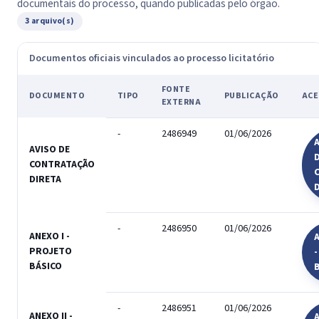
documentais do processo, quando publicadas pelo órgão.
3 arquivo(s)
Documentos oficiais vinculados ao processo licitatório
FONTE
DOCUMENTO
TIPO
PUBLICAÇÃO
ACE
EXTERNA
-
2486949
01/06/2026
A
AVISO DE
CONTRATAÇÃO
DIRETA
-
2486950
01/06/2026
ANEXO I -
A
PROJETO
BÁSICO
-
2486951
01/06/2026
ANEXO II -
A