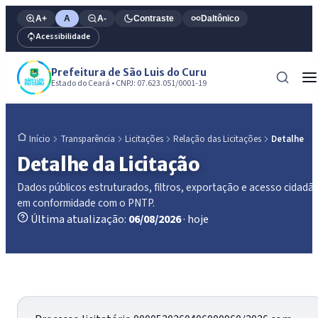
A+
A
A-
Contraste
Daltônico
Acessibilidade
Prefeitura de São Luis do Curu
Estado do Ceará • CNPJ: 07.623.051/0001-19
Transparência
Licitações
Relação das Licitações
Detalhe
Início
Detalhe da Licitação
Dados públicos estruturados, filtros, exportação e acesso cidadã
em conformidade com o PNTP.
Última atualização:
06/08/2026
· hoje