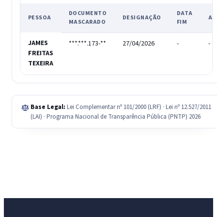
DOCUMENTO
DATA
PESSOA
DESIGNAÇÃO
AT
MASCARADO
FIM
JAMES
***.***.173-**
27/04/2026
-
-
FREITAS
TEXEIRA
Base Legal:
Lei Complementar nº 101/2000 (LRF) · Lei nº 12.527/2011
(LAI) · Programa Nacional de Transparência Pública (PNTP) 2026