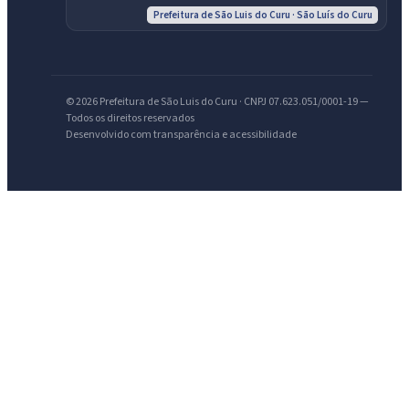
Prefeitura de São Luis do Curu · São Luís do Curu
IntGest AI
AI
Assistente do Portal
© 2026 Prefeitura de São Luis do Curu · CNPJ 07.623.051/0001-19 —
Todos os direitos reservados
Olá. Pergunte sobre serviços, notícias, legislação, Diário Oficial,
Desenvolvido com transparência e acessibilidade
licitações, estrutura ou transparência do município.
Licitações abertas
Carta de serviços
Diário Oficial