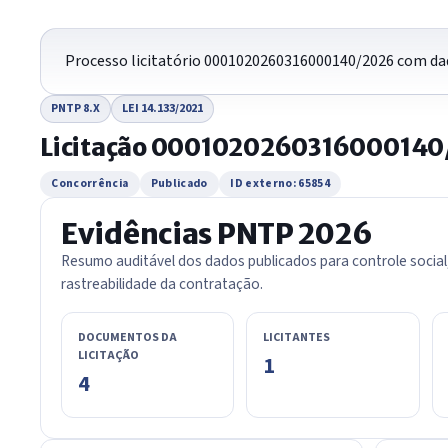
Processo licitatório 0001020260316000140/2026 com dad
PNTP 8.X
LEI 14.133/2021
Licitação 000102026031600014
Concorrência
Publicado
ID externo: 65854
Evidências PNTP 2026
Resumo auditável dos dados publicados para controle social
rastreabilidade da contratação.
DOCUMENTOS DA
LICITANTES
LICITAÇÃO
1
4