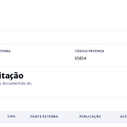
XTERNA
CÓDIGO PNCP/M2A
65854
itação
as documentais do
TIPO
FONTE EXTERNA
PUBLICAÇÃO
ACE