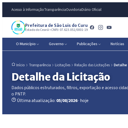
Acesso à Informação
Transparência
Ouvidoria
Diário Oficial
Prefeitura de São Luis do Curu
Estado do Ceará • CNPJ: 07.623.051/0001-19
O Município
Governo
Publicações
Notícias
Transparência
Licitações
Relação das Licitações
Detalhe
Início
Detalhe da Licitação
Dados públicos estruturados, filtros, exportação e acesso ci
o PNTP.
Última atualização:
05/08/2026
· hoje