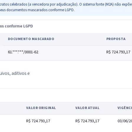
ratos celebrados (a vencedora por adjudicação). O sistema fonte (M2A) não expõe 
s e seus documentos mascarados conforme LGPD.
dos conforme LGPD
DOCUMENTO MASCARADO
PROPOSTA
61.***.***/0001-62
R$ 724.793,17
uivos, aditivos e
VALOR ORIGINAL
VALOR ATUAL
VIGÊNC
R$ 724.793,17
R$ 724.793,17
03/06/2