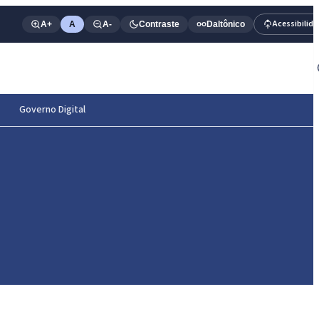
Acessibilid
A+
A
A-
Contraste
Daltônico
Governo Digital