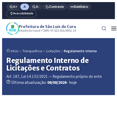
A+
A
A-
Contraste
Daltônico
Acessibilidade
Prefeitura de São Luis do Curu
Estado do Ceará • CNPJ: 07.623.051/0001-19
Transparência
Licitações
Regulamento Interno
Início
Regulamento Interno de
Licitações e Contratos
Art. 187, Lei 14.133/2021 — Regulamento próprio do ente
Última atualização:
06/08/2026
· hoje