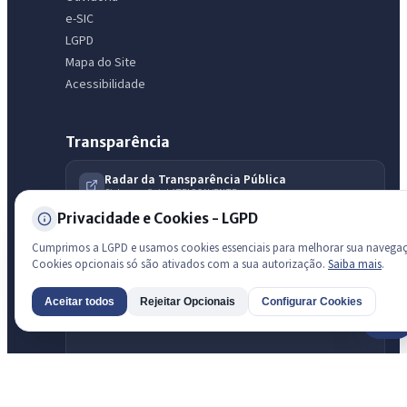
e-SIC
LGPD
Mapa do Site
Acessibilidade
Transparência
Radar da Transparência Pública
Sistema oficial ATRICON/PNTP
Privacidade e Cookies - LGPD
Diagnóstico Atricon
Índice de transparência
Cumprimos a LGPD e usamos cookies essenciais para melhorar sua navega
Cookies opcionais só são ativados com a sua autorização.
Saiba mais
.
Aceitar todos
Rejeitar Opcionais
Configurar Cookies
AI
Prefeitura de São Luis do Curu · São Luís do Curu