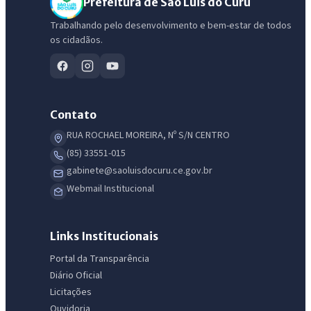
Prefeitura de São Luis do Curu
Trabalhando pelo desenvolvimento e bem-estar de todos
os cidadãos.
Contato
RUA ROCHAEL MOREIRA, Nº S/N CENTRO
(85) 33551-015
gabinete@saoluisdocuru.ce.gov.br
IntGest AI
AI
Webmail Institucional
Assistente do Portal
Links Institucionais
Olá. Pergunte sobre serviços, notícias, legislação, Diário Oficial,
licitações, estrutura ou transparência do município.
Portal da Transparência
Diário Oficial
Licitações abertas
Carta de serviços
Diário Oficial
Licitações
Ouvidoria