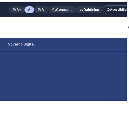
Acessibilid
A+
A
A-
Contraste
Daltônico
Governo Digital