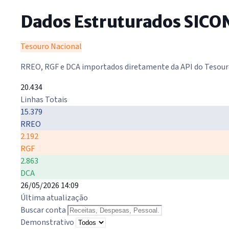
Dados Estruturados SICO
Tesouro Nacional
RREO, RGF e DCA importados diretamente da API do Tesour
20.434
Linhas Totais
15.379
RREO
2.192
RGF
2.863
DCA
26/05/2026 14:09
Última atualização
Buscar conta
Demonstrativo