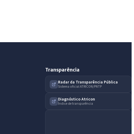
Assistente do Portal
Olá. Pergunte sobre serviços, notícias, legislação,
Diário Oficial, licitações, estrutura ou transparência
do município.
Licitações abertas
Carta de serviços
Diário Oficial
Transparência
Radar da Transparência Pública
Sistema oficial ATRICON/PNTP
Diagnóstico Atricon
Índice de transparência