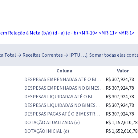
em Relação à Meta (b/a)
(d - a)
(e - b)
<MR-10>
<MR-11>
<MR-1>
eita Total → Receitas Correntes → IPTU …). Somar todas elas cont
Coluna
Valor
DESPESAS EMPENHADAS ATÉ O BI…
R$ 307,924,78
DESPESAS EMPENHADAS NO BIMES…
R$ 307,924,78
DESPESAS LIQUIDADAS ATÉ O BI…
R$ 307,924,78
DESPESAS LIQUIDADAS NO BIMES…
R$ 307,924,78
DESPESAS PAGAS ATÉ O BIMESTR…
R$ 307,924,78
DOTAÇÃO ATUALIZADA (e)
R$ 1,152,610,78
DOTAÇÃO INICIAL (d)
R$ 1,652,610,78