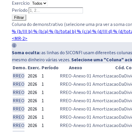
Exercício
Período
Filtrar
Coluna do demonstrativo (selecione uma pra ver a soma cor
% (b/III b)
% (b/a)
% (b/total b)
% (c/a)
% (d/III d)
% (d/tota
<MR-2>
Soma oculta:
as linhas do SICONFI usam diferentes colunas 
mesmo dinheiro várias vezes.
Selecione uma "Coluna" ac
Demo.
Exerc.
Período
Anexo
Cód. Co
RREO
2026
1
RREO-Anexo 01
AmortizacaoDaDivi
RREO
2026
1
RREO-Anexo 01
AmortizacaoDaDivi
RREO
2026
1
RREO-Anexo 01
AmortizacaoDaDivi
RREO
2026
1
RREO-Anexo 01
AmortizacaoDaDivi
RREO
2026
1
RREO-Anexo 01
AmortizacaoDaDivi
RREO
2026
1
RREO-Anexo 01
AmortizacaoDaDivi
RREO
2026
1
RREO-Anexo 01
AmortizacaoDaDivi