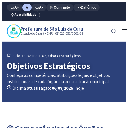
A+
A
A-
Contraste
Daltônico
Acessibilidade
Prefeitura de São Luis do Curu
Estado do Ceará • CNPJ: 07.623.051/0001-19
Governo
Objetivos Estratégicos
Início
Objetivos Estratégicos
Conheça as competências, atribuições legais e objetivos
institucionais de cada órgão da administração municipal
Última atualização:
06/08/2026
· hoje