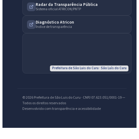
Radar da Transparência Pública
Sistema oficial ATRICON/PNTP
IntGest AI
AI
Diagnóstico Atricon
Assistente do Portal
Índice de transparência
Olá. Pergunte sobre serviços, notícias, legislação, Diário Oficial,
licitações, estrutura ou transparência do município.
Licitações abertas
Carta de serviços
Diário Oficial
Prefeitura de São Luis do Curu · São Luís do Curu
© 2026 Prefeitura de São Luis do Curu · CNPJ 07.623.051/0001-19 —
Todos os direitos reservados
Desenvolvido com transparência e acessibilidade