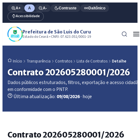
A+
A
A-
Contraste
Daltônico
Acessibilidade
Prefeitura de São Luis do Curu
Estado do Ceará • CNPJ: 07.623.051/0001-19
Transparência
Contratos
Lista de Contratos
Detalhe
Início
Contrato 202605280001/2026
Dados públicos estruturados, filtros, exportação e acesso cidadã
em conformidade com o PNTP.
Última atualização:
09/08/2026
· hoje
Contrato 202605280001/2026