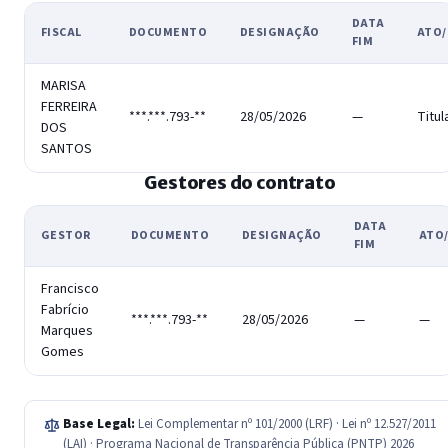
DATA
FISCAL
DOCUMENTO
DESIGNAÇÃO
ATO/
FIM
MARISA
FERREIRA
***.***.793-**
28/05/2026
—
Titul
DOS
SANTOS
Gestores do contrato
DATA
GESTOR
DOCUMENTO
DESIGNAÇÃO
ATO
FIM
Francisco
Fabrício
***.***.793-**
28/05/2026
—
—
Marques
Gomes
Base Legal:
Lei Complementar nº 101/2000 (LRF) · Lei nº 12.527/2011
(LAI) · Programa Nacional de Transparência Pública (PNTP) 2026