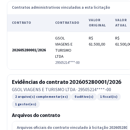
Contratos administrativos vinculados a esta licitação
VALOR
VALOR
CONTRATO
CONTRATADO
ORIGINAL
ATUAL
GSOL
R$
R$
VIAGENS E
61.500,00
61.500,0
202605280001/2026
TURISMO
LTDA
29505214****-00
Evidências do contrato 202605280001/2026
GSOL VIAGENS E TURISMO LTDA · 29505214****-00
2 arquivo(s) complementar(es)
0 aditivo(s)
1 fiscal(is)
1 gestor(es)
Arquivos do contrato
Arquivos oficiais do contrato vinculado à licitação 202605280