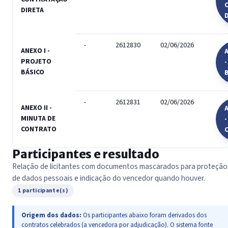
DIRETA
-
2612830
02/06/2026
ANEXO I -
A
PROJETO
BÁSICO
-
2612831
02/06/2026
ANEXO II -
A
MINUTA DE
-
CONTRATO
Participantes e resultado
Relação de licitantes com documentos mascarados para proteção
de dados pessoais e indicação do vencedor quando houver.
1 participante(s)
Origem dos dados:
Os participantes abaixo foram derivados dos
contratos celebrados (a vencedora por adjudicação). O sistema fonte