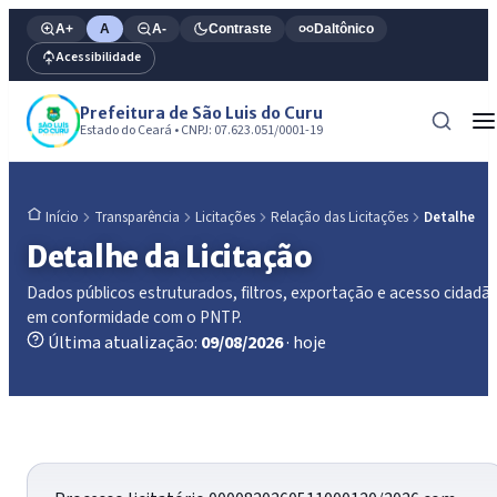
A+
A
A-
Contraste
Daltônico
Acessibilidade
Prefeitura de São Luis do Curu
Estado do Ceará • CNPJ: 07.623.051/0001-19
Transparência
Licitações
Relação das Licitações
Detalhe
Início
Detalhe da Licitação
Dados públicos estruturados, filtros, exportação e acesso cidadã
em conformidade com o PNTP.
Última atualização:
09/08/2026
· hoje