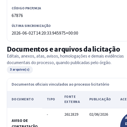
CÓDIGO PNCP/M2A
67876
ÚLTIMA SINCRONIZAÇÃO
2026-06-02T14:20:33.945975+00:00
Documentos e arquivos da licitação
Editais, anexos, atas, avisos, homologações e demais evidências
documentais do processo, quando publicadas pelo órgão.
3 arquivo(s)
Documentos oficiais vinculados ao processo licitatório
FONTE
DOCUMENTO
TIPO
PUBLICAÇÃO
ACE
EXTERNA
-
2612829
02/06/2026
A
AVISO DE
CONTRATAÇÃO