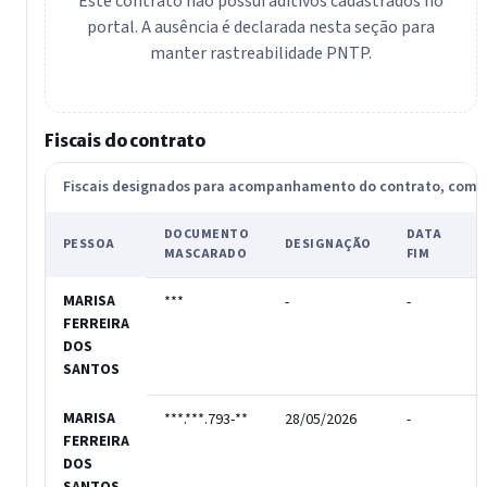
Este contrato não possui aditivos cadastrados no
portal. A ausência é declarada nesta seção para
manter rastreabilidade PNTP.
Fiscais do contrato
Fiscais designados para acompanhamento do contrato, com
DOCUMENTO
DATA
PESSOA
DESIGNAÇÃO
A
MASCARADO
FIM
MARISA
***
-
-
-
FERREIRA
DOS
SANTOS
MARISA
***.***.793-**
28/05/2026
-
T
FERREIRA
DOS