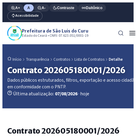
A+
A
A-
Contraste
Daltônico
Acessibilidade
Prefeitura de São Luis do Curu
Estado do Ceará • CNPJ: 07.623.051/0001-19
Transparência
Contratos
Lista de Contratos
Detalhe
Início
Contrato 202605180001/2026
Dados públicos estruturados, filtros, exportação e acesso cidadã
em conformidade com o PNTP.
Última atualização:
07/08/2026
· hoje
Contrato 202605180001/2026