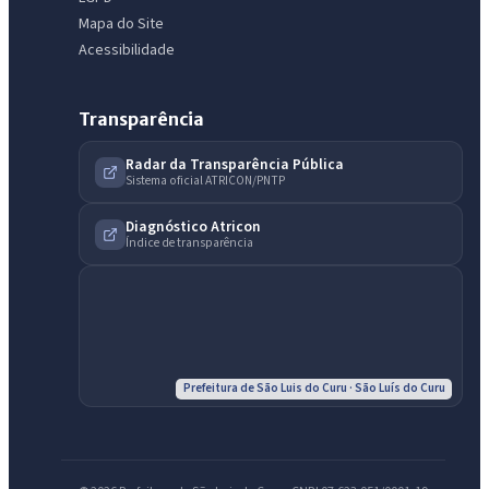
Mapa do Site
Acessibilidade
Transparência
Radar da Transparência Pública
Sistema oficial ATRICON/PNTP
IntGest AI
AI
Assistente do Portal
Diagnóstico Atricon
Índice de transparência
Olá. Pergunte sobre serviços, notícias, legislação, Diário Oficial,
licitações, estrutura ou transparência do município.
Licitações abertas
Carta de serviços
Diário Oficial
Prefeitura de São Luis do Curu · São Luís do Curu