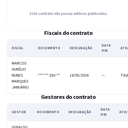
Este contrato não possui aditivos publicados.
Fiscais do contrato
DATA
FISCAL
DOCUMENTO
DESIGNAÇÃO
ATO
FIM
MARCOS
AURÉLIO
NUNES
***.***.563-**
18/05/2026
—
Titu
MARQUES
JANUÁRIO
Gestores do contrato
DATA
GESTOR
DOCUMENTO
DESIGNAÇÃO
ATO/
FIM
GERALDO