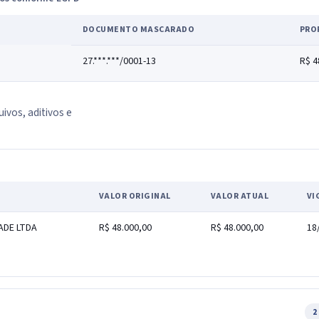
DOCUMENTO MASCARADO
PRO
27.***.***/0001-13
R$ 4
uivos, aditivos e
VALOR ORIGINAL
VALOR ATUAL
VI
ADE LTDA
R$ 48.000,00
R$ 48.000,00
18
2