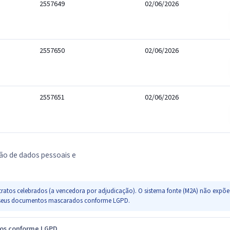
2557649
02/06/2026
2557650
02/06/2026
2557651
02/06/2026
ão de dados pessoais e
ratos celebrados (a vencedora por adjudicação). O sistema fonte (M2A) não expõe 
s e seus documentos mascarados conforme LGPD.
dos conforme LGPD