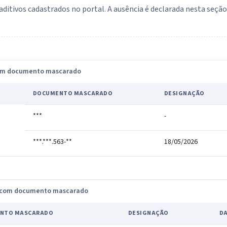
aditivos cadastrados no portal. A ausência é declarada nesta seçã
com documento mascarado
DOCUMENTO MASCARADO
DESIGNAÇÃO
***
-
***.***.563-**
18/05/2026
, com documento mascarado
NTO MASCARADO
DESIGNAÇÃO
DA