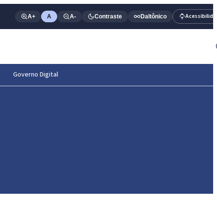
Acessibilid
A+
A
A-
Contraste
Daltônico
Governo Digital