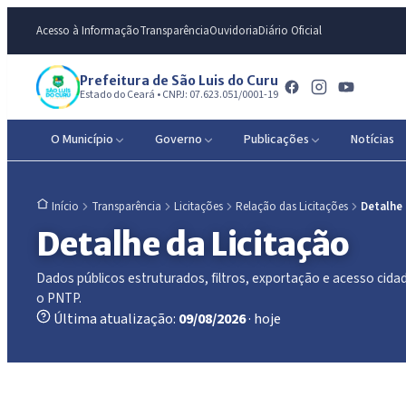
Acesso à Informação
Transparência
Ouvidoria
Diário Oficial
Prefeitura de São Luis do Curu
Estado do Ceará • CNPJ: 07.623.051/0001-19
O Município
Governo
Publicações
Notícias
Transparência
Licitações
Relação das Licitações
Detalhe
Início
Detalhe da Licitação
Dados públicos estruturados, filtros, exportação e acesso ci
o PNTP.
Última atualização:
09/08/2026
· hoje