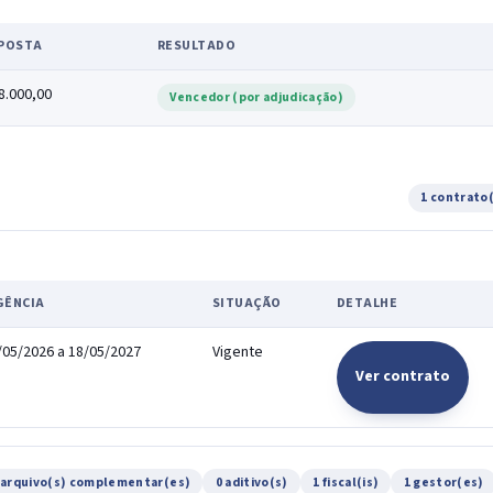
POSTA
RESULTADO
8.000,00
Vencedor (por adjudicação)
1 contrato
GÊNCIA
SITUAÇÃO
DETALHE
/05/2026 a 18/05/2027
Vigente
Ver contrato
 arquivo(s) complementar(es)
0 aditivo(s)
1 fiscal(is)
1 gestor(es)