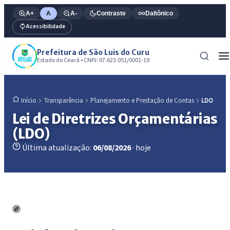
A+
A
A-
Contraste
Daltônico
Acessibilidade
Prefeitura de São Luis do Curu
Estado do Ceará • CNPJ: 07.623.051/0001-19
Transparência
Planejamento e Prestação de Contas
LDO
Início
Lei de Diretrizes Orçamentárias
(LDO)
Última atualização:
06/08/2026
· hoje