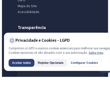
LGPD
Mapa do Site
Acessibilidade
Transparência
Radar da Transparência Pública
Privacidade e Cookies - LGPD
Sistema oficial ATRICON/PNTP
Cumprimos a LGPD e usamos cookies essenciais para melhorar sua navega
Diagnóstico Atricon
Cookies opcionais só são ativados com a sua autorização.
Saiba mais
.
Índice de transparência
Aceitar todos
Rejeitar Opcionais
Configurar Cookies
AI
Prefeitura de São Luis do Curu · São Luís do Curu