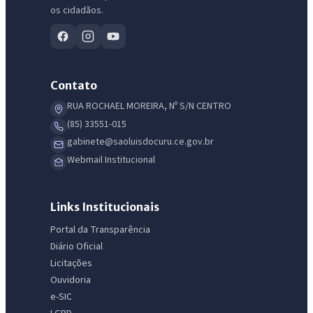
os cidadãos.
Contato
RUA ROCHAEL MOREIRA, Nº S/N CENTRO
IntGest AI
(85) 33551-015
AI
Assistente do Portal
gabinete@saoluisdocuru.ce.gov.br
Webmail Institucional
Olá. Pergunte sobre serviços, notícias, legislação, Diário Oficial,
licitações, estrutura ou transparência do município.
Links Institucionais
Portal da Transparência
Licitações abertas
Carta de serviços
Diário Oficial
Diário Oficial
Licitações
Ouvidoria
e-SIC