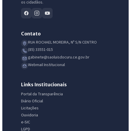
os cidadãos.
Contato
RUA ROCHAEL MOREIRA, Nº S/N CENTRO
IntGest AI
(85) 33551-015
AI
Assistente do Portal
gabinete@saoluisdocuru.ce.gov.br
Webmail Institucional
Olá. Pergunte sobre serviços, notícias, legislação, Diário Oficial,
licitações, estrutura ou transparência do município.
Links Institucionais
Licitações abertas
Carta de serviços
Diário Oficial
Portal da Transparência
Diário Oficial
Licitações
Ouvidoria
e-SIC
LGPD