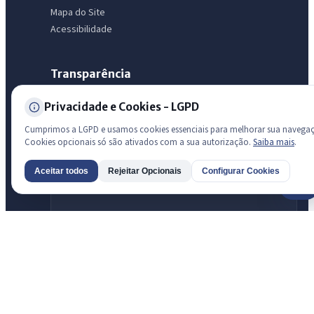
Mapa do Site
Acessibilidade
Transparência
Radar da Transparência Pública
Privacidade e Cookies - LGPD
Sistema oficial ATRICON/PNTP
Cumprimos a LGPD e usamos cookies essenciais para melhorar sua navega
Cookies opcionais só são ativados com a sua autorização.
Saiba mais
.
Diagnóstico Atricon
Índice de transparência
Aceitar todos
Rejeitar Opcionais
Configurar Cookies
AI
Prefeitura de São Luis do Curu · São Luís do Curu
© 2026 Prefeitura de São Luis do Curu · CNPJ 07.623.051/0001-19 —